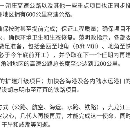
－朔庄高速公路以及其他一些重点项目也正同步
洲地区拥有600公里高速公路。
确保按时甚至提前完成；保证工程质量；确保项目
象，确保环境卫生和生态恢复。范明政指示，各部
做足准备，包括金瓯至地角（Đất Mũi）、地角至
目（务必于今年底前开工），并争取在下一个任期内再
三角洲地区的高速公路总长度至少达到1200公里。
的扩建升级项目；加快各海港及各内陆水运港口
建设胡志明市至芹苴的铁路项目。
方式（公路、航空、海运、水路、铁路），九龙江
定决心，几代人再接再厉，才能完成这一使命。同
、干旱和咸潮等问题。