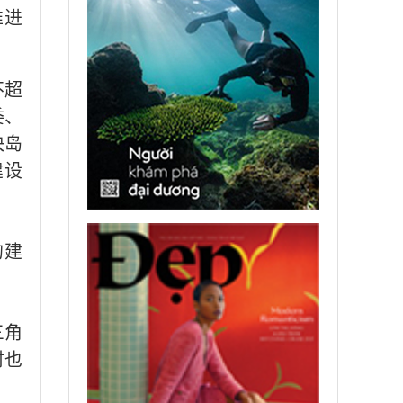
推进
不超
委、
快岛
建设
的建
三角
时也