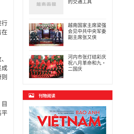
的交通工具
进行
越南国家主席梁强
会见中共中央军委
旨在
副主席张又侠
河内市张灯结彩庆
放、
祝八月革命和九·
展成
二国庆
府则
刊物阅读
，目
高平