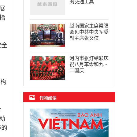
的交通工具
展
指
越南国家主席梁强
会见中共中央军委
副主席张又侠
安全
河内市张灯结彩庆
祝八月革命和九·
二国庆
机构
刊物阅读
合
动
等的