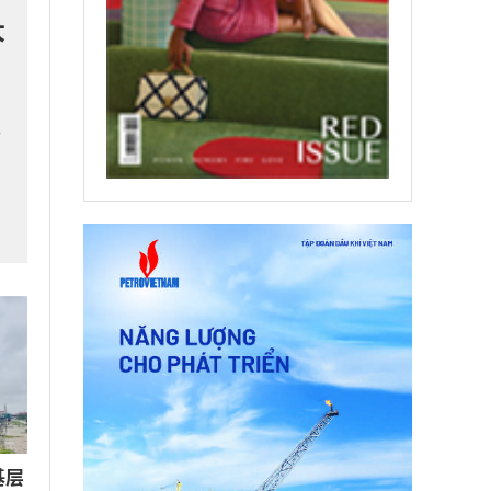
大
新
基层