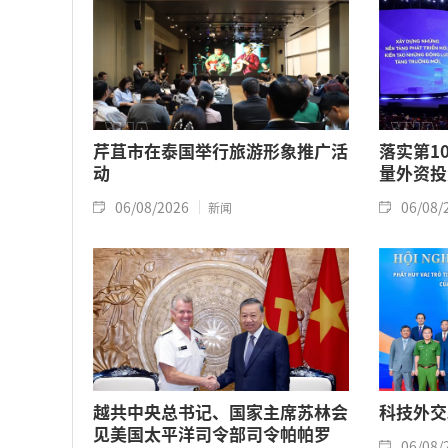
芹苴市在泰国举行旅游形象推广活
落实第1
动
量外资投
06/08/2026
06/08/
新闻
越共中央总书记、国家主席苏林会
科技外交
见美国太平洋司令部司令帕帕罗
06/08/