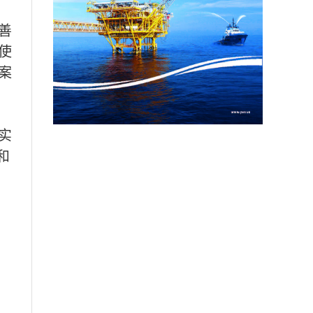
善
使
案
实
和