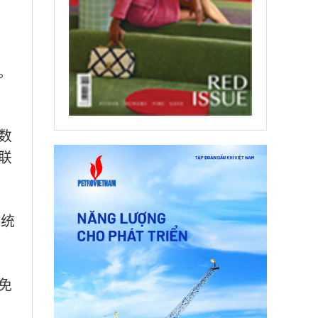
。
数
联
关统
免