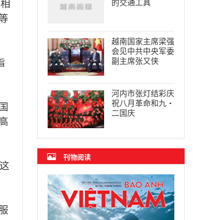
式相
的交通工具
等
越南国家主席梁强
会见中共中央军委
副主席张又侠
指
河内市张灯结彩庆
祝八月革命和九·
国
二国庆
高
刊物阅读
这
服