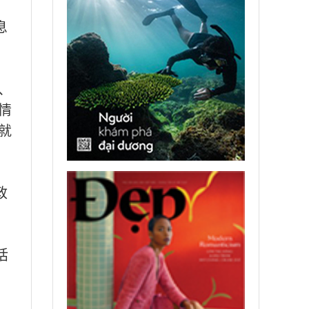
息
、
情
就
政
括