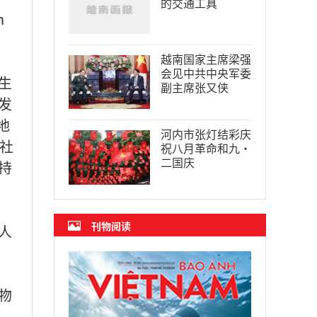
的交通工具
n
越南国家主席梁强
会见中共中央军委
生
副主席张又侠
发
地
河内市张灯结彩庆
社
祝八月革命和九·
二国庆
持
刊物阅读
人
物
、