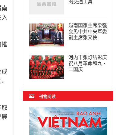
的交通工具
越南
注入
越南国家主席梁强
会见中共中央军委
副主席张又侠
和推
河内市张灯结彩庆
祝八月革命和九·
二国庆
要成
党、
刊物阅读
下取
发展