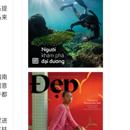
系提
马来
越南
同意
并都
促进
支柱