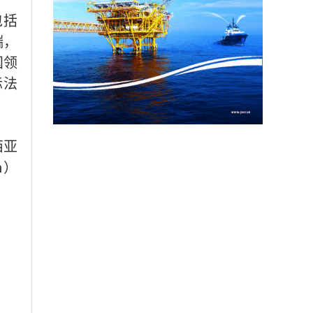
包括
端，
国领
际法
西亚
m）