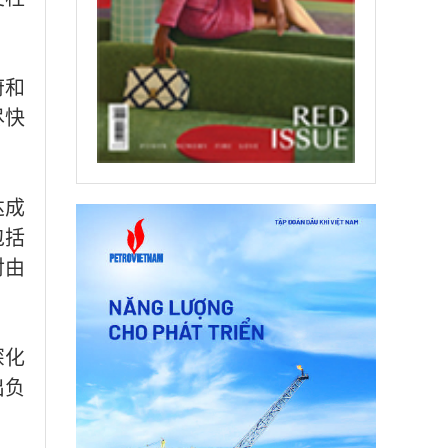
府和
尽快
达成
包括
对由
深化
出负