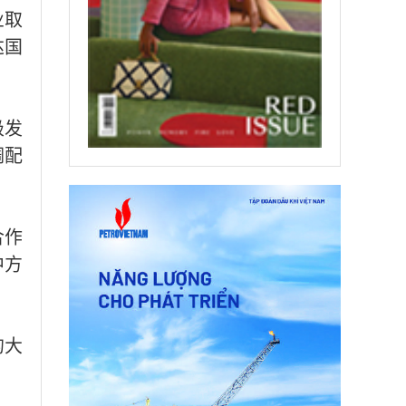
业取
达国
极发
调配
合作
中方
的大