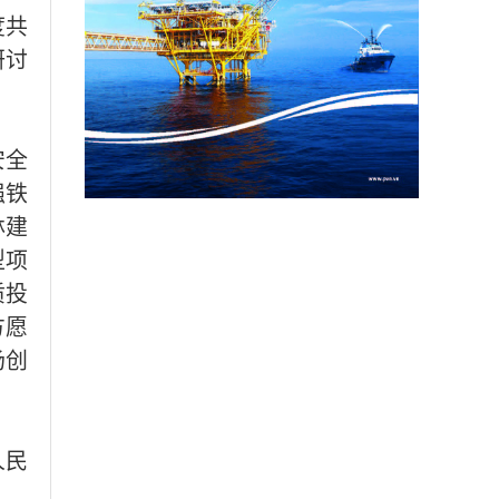
度共
研讨
安全
强铁
林建
型项
质投
方愿
场创
人民