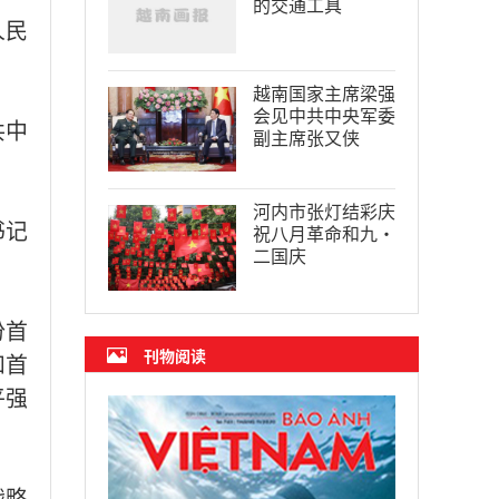
的交通工具
人民
越南国家主席梁强
会见中共中央军委
共中
副主席张又侠
河内市张灯结彩庆
书记
祝八月革命和九·
二国庆
份首
刊物阅读
和首
平强
战略