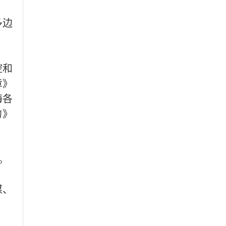
多边
控和
章》
海各
约》
。
媒、