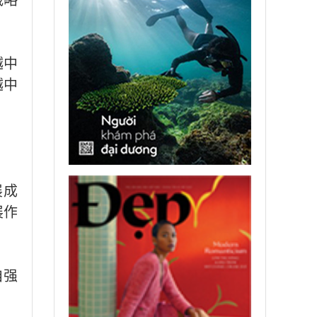
越中
越中
展成
展作
自强