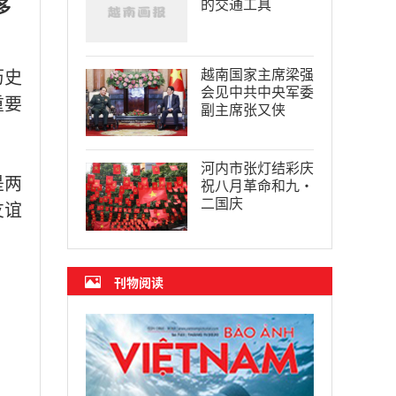
多
的交通工具
越南国家主席梁强
历史
会见中共中央军委
重要
副主席张又侠
河内市张灯结彩庆
是两
祝八月革命和九·
二国庆
友谊
刊物阅读