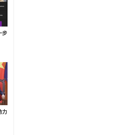
一步
动力