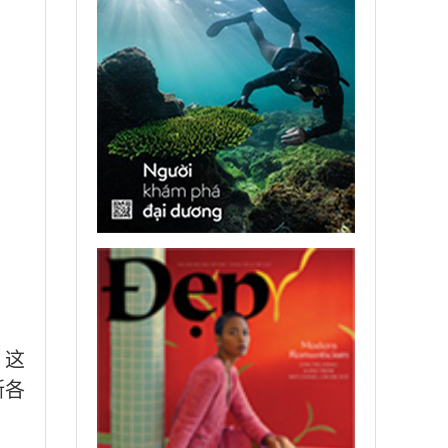
。这
斯各