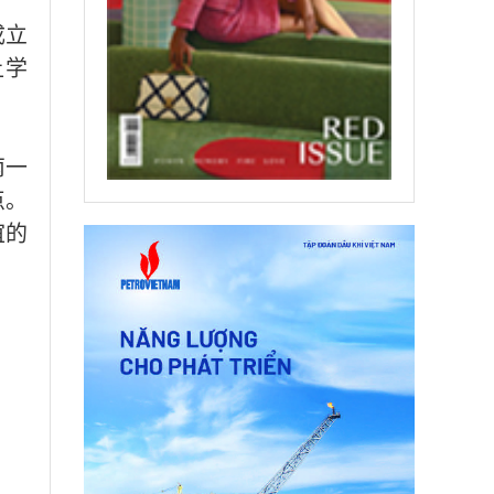
成立
让学
南一
点。
谊的