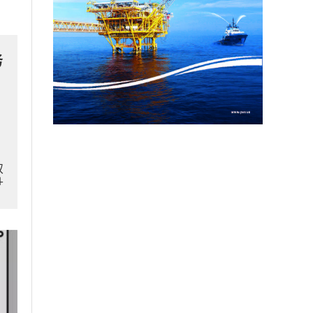
务
双
升