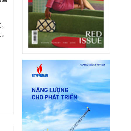
义，
景。