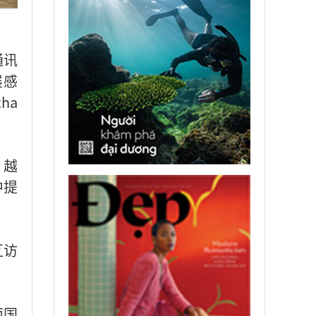
通讯
展感
ha
。越
中提
互访
两国