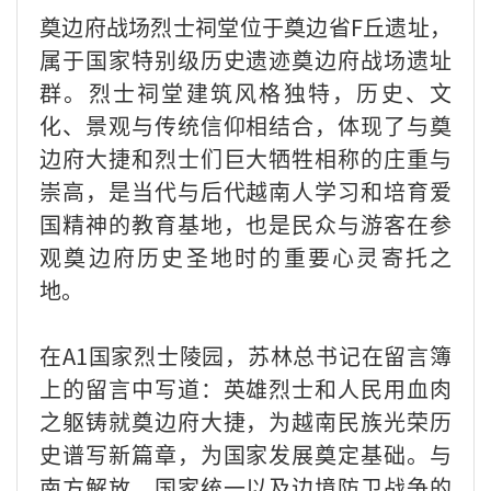
奠边府战场烈士祠堂位于奠边省F丘遗址，
属于国家特别级历史遗迹奠边府战场遗址
群。烈士祠堂建筑风格独特，历史、文
化、景观与传统信仰相结合，体现了与奠
边府大捷和烈士们巨大牺牲相称的庄重与
崇高，是当代与后代越南人学习和培育爱
国精神的教育基地，也是民众与游客在参
观奠边府历史圣地时的重要心灵寄托之
地。
在A1国家烈士陵园，苏林总书记在留言簿
上的留言中写道：英雄烈士和人民用血肉
之躯铸就奠边府大捷，为越南民族光荣历
史谱写新篇章，为国家发展奠定基础。与
南方解放、国家统一以及边境防卫战争的