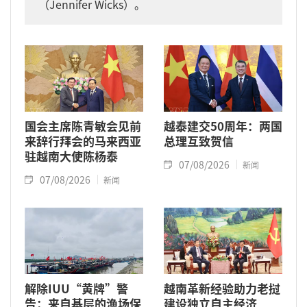
（Jennifer Wicks）。
国会主席陈青敏会见前
越泰建交50周年：两国
来辞行拜会的马来西亚
总理互致贺信
驻越南大使陈杨泰
07/08/2026
新闻
07/08/2026
新闻
解除IUU“黄牌”警
越南革新经验助力老挝
告：来自基层的渔场保
建设独立自主经济