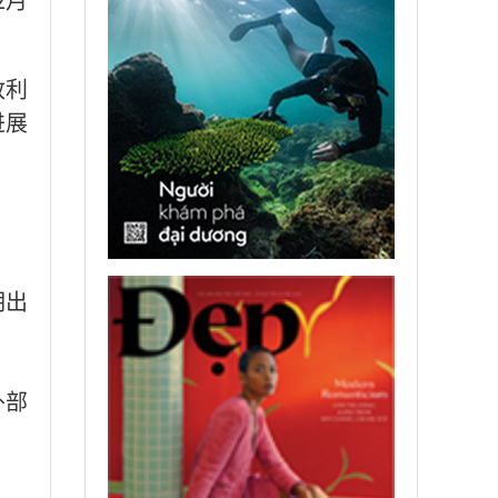
放利
进展
期出
外部