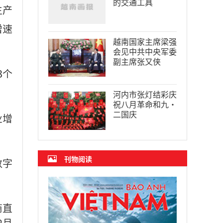
的交通工具
生产
增速
越南国家主席梁强
会见中共中央军委
副主席张又侠
3个
河内市张灯结彩庆
祝八月革命和九·
二国庆
业增
刊物阅读
数字
商直
2月