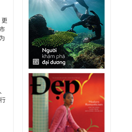
，更
市
为
人
行