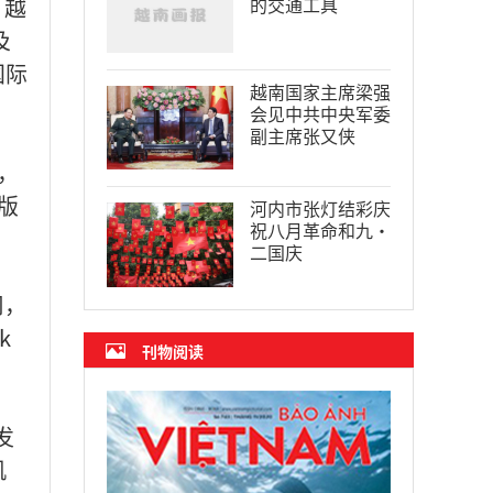
，越
的交通工具
及
国际
越南国家主席梁强
会见中共中央军委
副主席张又侠
，
版
河内市张灯结彩庆
祝八月革命和九·
二国庆
司，
k
刊物阅读
发
机