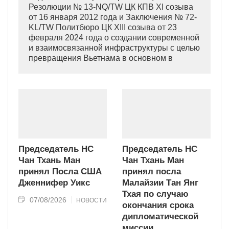
Резолюции № 13-NQ/TW ЦК КПВ XI созыва
от 16 января 2012 года и Заключения № 72-
KL/TW Политбюро ЦК XIII созыва от 23
февраля 2024 года о создании современной
и взаимосвязанной инфраструктуры с целью
превращения Вьетнама в основном в
индустриально развитую страну
современного типа.
Председатель НС
Председатель НС
Чан Тхань Ман
Чан Тхань Ман
принял Посла США
принял посла
Дженнифер Уикс
Малайзии Тан Янг
Тхая по случаю
07/08/2026
НОВОСТИ
окончания срока
дипломатической
миссии