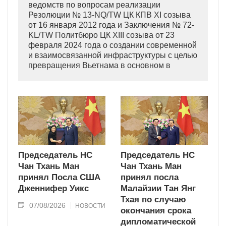
ведомств по вопросам реализации
Резолюции № 13-NQ/TW ЦК КПВ XI созыва
от 16 января 2012 года и Заключения № 72-
KL/TW Политбюро ЦК XIII созыва от 23
февраля 2024 года о создании современной
и взаимосвязанной инфраструктуры с целью
превращения Вьетнама в основном в
индустриально развитую страну
современного типа.
Председатель НС
Председатель НС
Чан Тхань Ман
Чан Тхань Ман
принял Посла США
принял посла
Дженнифер Уикс
Малайзии Тан Янг
Тхая по случаю
07/08/2026
НОВОСТИ
окончания срока
дипломатической