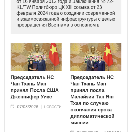
от 16 января 2012 года и Заключения № 72-
KL/TW Политбюро ЦК XIII созыва от 23
февраля 2024 года о создании современной
и взаимосвязанной инфраструктуры с целью
превращения Вьетнама в основном в
индустриально развитую страну
современного типа.
Председатель НС
Председатель НС
Чан Тхань Ман
Чан Тхань Ман
принял Посла США
принял посла
Дженнифер Уикс
Малайзии Тан Янг
Тхая по случаю
07/08/2026
НОВОСТИ
окончания срока
дипломатической
миссии