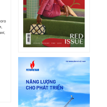
ного
и,
нг,