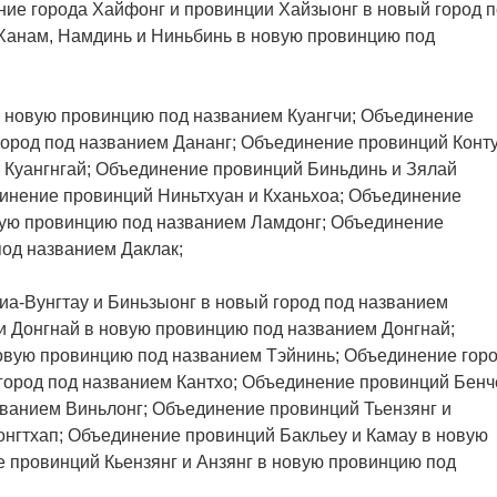
ие города Хайфонг и провинции Хайзыонг в новый город 
Ханам, Намдинь и Ниньбинь в новую провинцию под
в новую провинцию под названием Куангчи; Объединение
город под названием Дананг; Объединение провинций Конт
 Куангнгай; Объединение провинций Биньдинь и Зялай
динение провинций Ниньтхуан и Кханьхоа; Объединение
овую провинцию под названием Ламдонг; Объединение
од названием Даклак;
а-Вунгтау и Биньзыонг в новый город под названием
 Донгнай в новую провинцию под названием Донгнай;
овую провинцию под названием Тэйнинь; Объединение гор
 город под названием Кантхо; Объединение провинций Бенч
званием Виньлонг; Объединение провинций Тьензянг и
онгтхап; Объединение провинций Бакльеу и Камау в новую
 провинций Кьензянг и Анзянг в новую провинцию под