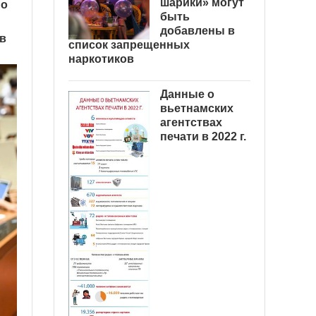
шарики» могут
 о
быть
добавлены в
ов
список запрещенных
наркотиков
Данные о
вьетнамских
агентствах
печати в 2022 г.