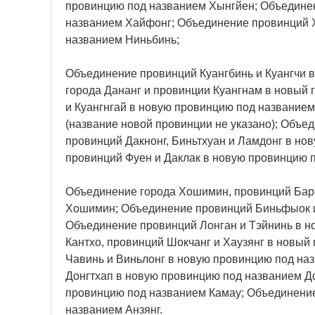
провинцию под названием Хынгйен; Объединен
названием Хайфонг; Объединение провинций 
названием Ниньбинь;
Объединение провинций Куангбинь и Куангчи 
города Дананг и провинции Куангнам в новый 
и Куангнгай в новую провинцию под названием
(название новой провинции не указано); Объе
провинций Дакнонг, Биньтхуан и Ламдонг в н
провинций Фуен и Даклак в новую провинцию п
Объединение города Хошимин, провинций Бари
Хошимин; Объединение провинций Биньфыок и
Объединение провинций Лонган и Тэйнинь в н
Кантхо, провинций Шокчанг и Хаузянг в новый
Чавинь и Виньлонг в новую провинцию под на
Донгтхап в новую провинцию под названием Д
провинцию под названием Камау; Объединение
названием Анзянг.