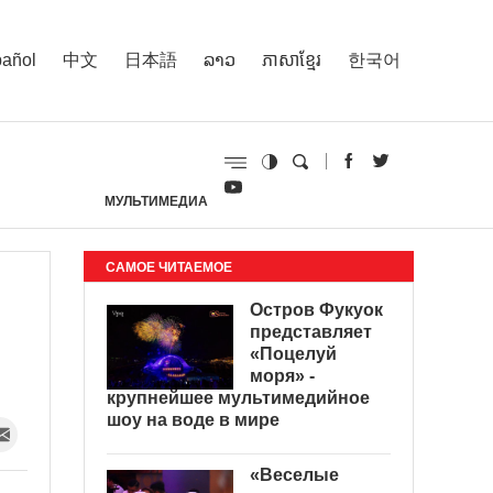
añol
中文
日本語
ລາວ
ភាសាខ្មែរ
한국어
МУЛЬТИМЕДИА
И
САМОЕ ЧИТАЕМОЕ
Остров Фукуок
представляет
«Поцелуй
моря» -
крупнейшее мультимедийное
шоу на воде в мире
«Веселые