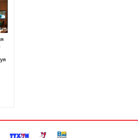
ия
ь
вуя