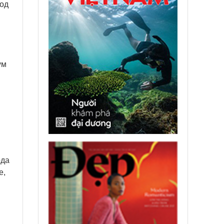
под
ум
ода
е,