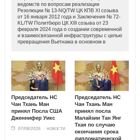
ведомств по вопросам реализации
Резолюции № 13-NQ/TW ЦК КПВ XI созыва
от 16 января 2012 года и Заключения № 72-
KL/TW Политбюро ЦК XIII созыва от 23
февраля 2024 года о создании современной
и взаимосвязанной инфраструктуры с целью
превращения Вьетнама в основном в
индустриально развитую страну
современного типа.
Председатель НС
Председатель НС
Чан Тхань Ман
Чан Тхань Ман
принял Посла США
принял посла
Дженнифер Уикс
Малайзии Тан Янг
Тхая по случаю
07/08/2026
НОВОСТИ
окончания срока
дипломатической