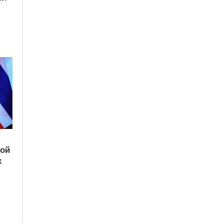
кой
х