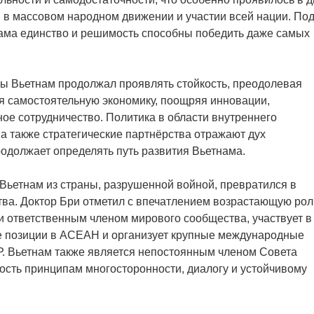
 в массовом народном движении и участии всей нации. По
ама единство и решимость способны победить даже самых
йны Вьетнам продолжал проявлять стойкость, преодолевая
оя самостоятельную экономику, поощряя инновации,
е сотрудничество. Политика в области внутреннего
а также стратегические партнёрства отражают дух
родолжает определять путь развития Вьетнама.
 Вьетнам из страны, разрушенной войной, превратился в
тва. Доктор Бри отметил с впечатлением возрастающую рол
 и ответственным членом мирового сообщества, участвует в
е позиции в АСЕАН и организует крупные международные
Р. Вьетнам также является непостоянным членом Совета
сть принципам многосторонности, диалогу и устойчивому