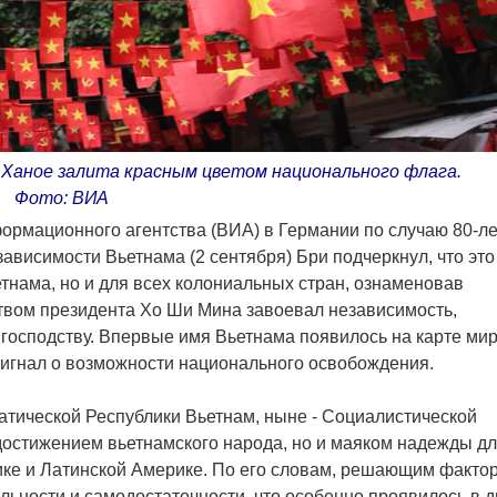
 Ханое залита красным цветом национального флага.
Фото: ВИА
ормационного агентства (ВИА) в Германии по случаю 80-л
зависимости Вьетнама (2 сентября) Бри подчеркнул, что это
тнама, но и для всех колониальных стран, ознаменовав
ством президента Хо Ши Мина завоевал независимость,
господству. Впервые имя Вьетнама появилось на карте ми
сигнал о возможности национального освобождения.
атической Республики Вьетнам, ныне - Социалистической
 достижением вьетнамского народа, но и маяком надежды д
рике и Латинской Америке. По его словам, решающим факто
льности и самодостаточности, что особенно проявилось в д