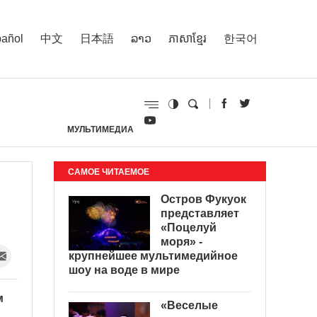
añol
中文
日本語
ລາວ
ភាសាខ្មែរ
한국어
МУЛЬТИМЕДИА
И
САМОЕ ЧИТАЕМОЕ
Остров Фукуок
представляет
«Поцелуй
моря» -
крупнейшее мультимедийное
шоу на воде в мире
м
«Веселые