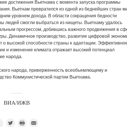
ские достижения Вьетнама с момента запуска программы
ания. Вьетнам превратился из одной из беднейших стран м
дним уровнем дохода. В области сокращения бедности
ны людей смогли выбраться из нищеты. Вьетнаму удалось
иальным прогрессом, добившись важного продвижения в сф
уры. Динамичное производство, развитие цифровой эконом
т о высокой способности страны к адаптации. Эффективно
ии и изменение климата отражает высокий потенциал
ие народа.
ского народа, приверженность всеобъемлющему и
одство Коммунистической партии Вьетнама.
ВИА/ИЖВ