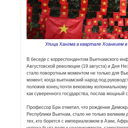
Улица Хангма в квартале Хоанкием в
В беседе с корреспондентом Вьетнамского инф
Августовской революции (19 августа) и Дня Не
стало поворотным моментом не только для Вье
момент, когда вьетнамский народ под руковод
положив конец почти вековому колониальному 
как суверенного государства, послав мощный 
Профессор Бри отметил, что рождение Демокр
Республики Вьетнам, стало не только великим
тех, кто борется с империализмом в Азии, Аф
успеха была воля к независимости, самостояте