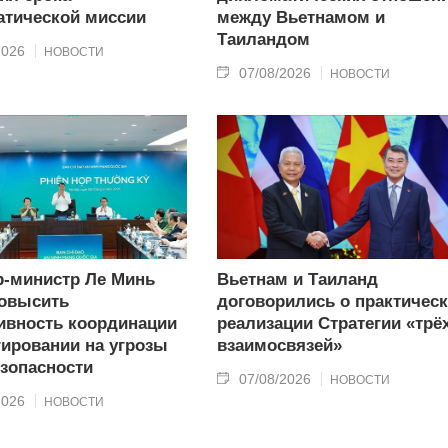
тической миссии
между Вьетнамом и
Таиландом
2026
НОВОСТИ
07/08/2026
НОВОСТИ
-министр Ле Минь
Вьетнам и Таиланд
овысить
договорились о практичес
вность координации
реализации Стратегии «трё
гировании на угрозы
взаимосвязей»
зопасности
07/08/2026
НОВОСТИ
2026
НОВОСТИ