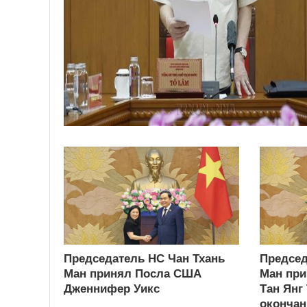
Председатель НС Чан Тхань
Председ
Ман принял Посла США
Ман при
Дженнифер Уикс
Тан Янг
окончан