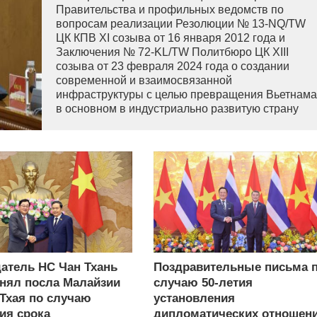
Правительства и профильных ведомств по
вопросам реализации Резолюции № 13-NQ/TW
ЦК КПВ XI созыва от 16 января 2012 года и
Заключения № 72-KL/TW Политбюро ЦК XIII
созыва от 23 февраля 2024 года о создании
современной и взаимосвязанной
инфраструктуры с целью превращения Вьетнама
в основном в индустриально развитую страну
современного типа.
атель НС Чан Тхань
Поздравительные письма 
нял посла Малайзии
случаю 50-летия
 Тхая по случаю
установления
ия срока
дипломатических отношен