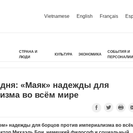
Vietnamese
English
Français
Esp
СТРАНА И
СОБЫТИЯ И
КУЛЬТУРА
ЭКОНОМИКА
ЛЮДИ
ПЕРСОНАЛИ
 дня: «Маяк» надежды для
изма во всём мире
ом» надежды для борцов против империализма во всё
октор Михаэль Бри, немецкий философ и социальный