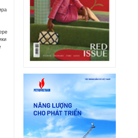
ира
ере
ики
е