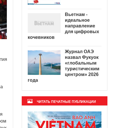
Вьетнам -
идеальное
направление
для цифровых
кочевников
Журнал ОАЭ
назвал Фукуок
етия
«глобальным
туристическим
центром» 2026
года
ра
ЧИТАТЬ ПЕЧАТНЫЕ ПУБЛИКАЦИИ
ля
ром
вух