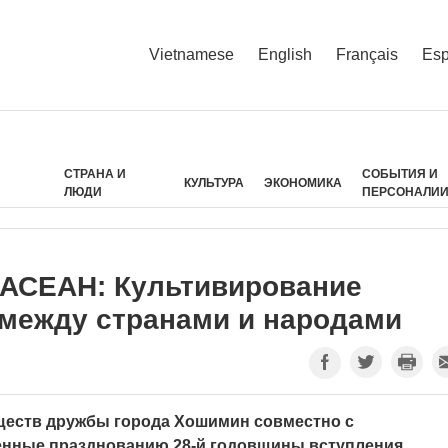
Vietnamese
English
Français
Esp
СТРАНА И
СОБЫТИЯ И
КУЛЬТУРА
ЭКОНОМИКА
ЛЮДИ
ПЕРСОНАЛИ
я АСЕАН: Культивирование
между cтранами и народами
бществ дружбы города Хошимин совместно с
енные празднованию 28-й годовщины вступления