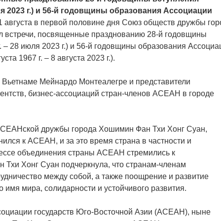
ля 2023 г.) и 56-й годовщины образования Ассоциации
1 августа в первой половине дня Союз обществ дружбы гор
л встречи, посвященные празднованию 28-й годовщины
 – 28 июля 2023 г.) и 56-й годовщины образования Ассоциа
а 1967 г. – 8 августа 2023 г.).
о Вьетнаме Мейнардо Монтеалегре и представители
гентств, бизнес-ассоциаций стран-членов АСЕАН в городе
АСЕАНской дружбы города Хошимин Фан Тхи Хонг Суан,
нился к АСЕАН, и за это время страна в частности и
цессе объединения страны АСЕАН стремились к
 Тхи Хонг Суан подчеркнула, что странам-членам
удничество между собой, а также поощрение и развитие
 имя мира, солидарности и устойчивого развития.
социации государств Юго-Восточной Азии (АСЕАН), ныне