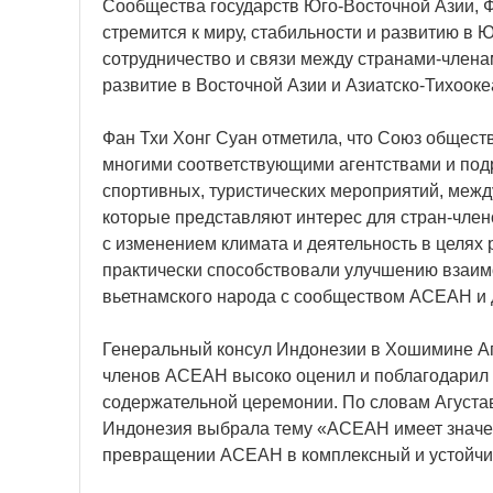
Сообщества государств Юго-Восточной Азии, Ф
стремится к миру, стабильности и развитию в Ю
сотрудничество и связи между странами-члена
развитие в Восточной Азии и Азиатско-Тихооке
Фан Тхи Хонг Суан отметила, что Союз общес
многими соответствующими агентствами и под
спортивных, туристических мероприятий, меж
которые представляют интерес для стран-член
с изменением климата и деятельность в целях
практически способствовали улучшению взаи
вьетнамского народа с сообществом АСЕАН и 
Генеральный консул Индонезии в Хошимине Аг
членов АСЕАН высоко оценил и поблагодарил 
содержательной церемонии. По словам Агуста
Индонезия выбрала тему «АСЕАН имеет значен
превращении АСЕАН в комплексный и устойчив