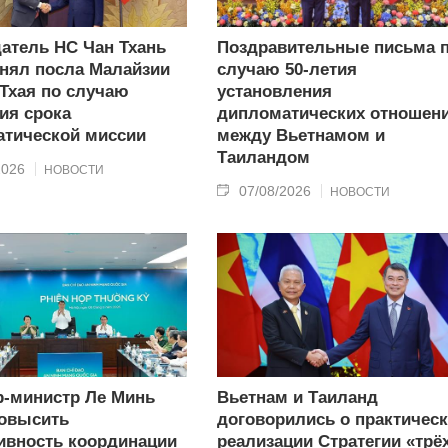
атель НС Чан Тхань
Поздравительные письма 
нял посла Малайзии
случаю 50-летия
 Тхая по случаю
установления
ия срока
дипломатических отношен
тической миссии
между Вьетнамом и
Таиландом
2026
НОВОСТИ
07/08/2026
НОВОСТИ
-министр Ле Минь
Вьетнам и Таиланд
овысить
договорились о практичес
вность координации
реализации Стратегии «трё