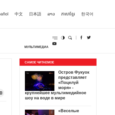
añol
中文
日本語
ລາວ
ភាសាខ្មែរ
한국어
МУЛЬТИМЕДИА
И
САМОЕ ЧИТАЕМОЕ
Остров Фукуок
представляет
«Поцелуй
моря» -
крупнейшее мультимедийное
шоу на воде в мире
«Веселые