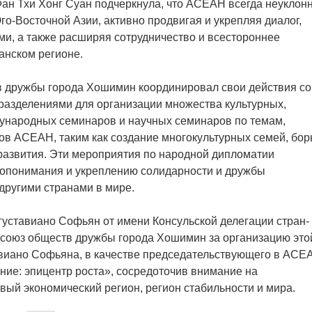
ан Тхи Хонг Суан подчеркнула, что АСЕАН всегда неуклон
го-Восточной Азии, активно продвигая и укрепляя диалог,
ми, а также расширяя сотрудничество и всестороннее
анском регионе.
тв дружбы города Хошимин координировал свои действия со
разделениями для организации множества культурных,
дународных семинаров и научных семинаров по темам,
ов АСЕАН, таким как создание многокультурных семей, бор
 развития. Эти мероприятия по народной дипломатии
мопонимания и укреплению солидарности и дружбы
другими странами в мире.
уставиано Софьян от имени Консульской делегации стран-
союз обществ дружбы города Хошимин за организацию это
виано Софьяна, в качестве председательствующего в АСЕ
ие: эпицентр роста», сосредоточив внимание на
ый экономический регион, регион стабильности и мира.