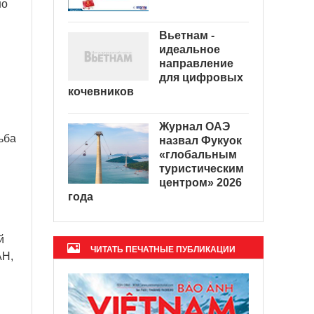
но
Вьетнам -
идеальное
направление
для цифровых
кочевников
Журнал ОАЭ
ьба
назвал Фукуок
«глобальным
туристическим
центром» 2026
года
й
ЧИТАТЬ ПЕЧАТНЫЕ ПУБЛИКАЦИИ
АН,