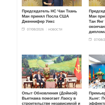
Председатель НС Чан Тхань
Председ
Ман принял Посла США
Ман при
Дженнифер Уикс
Тан Янг
окончан
07/08/2026
НОВОСТИ
диплома
07/08/
Опыт Обновления (Доймой)
Премьер
Вьетнама помогает Лаосу в
Хынг: П
строительстве независимой и
эффекти