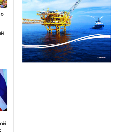
по
ий
кой
х