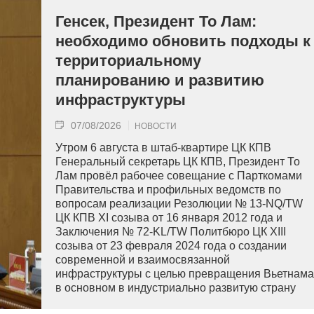
Генсек, Президент То Лам:
необходимо обновить подходы к
территориальному
планированию и развитию
инфраструктуры
07/08/2026
НОВОСТИ
Утром 6 августа в штаб-квартире ЦК КПВ
Генеральный секретарь ЦК КПВ, Президент То
Лам провёл рабочее совещание с Парткомами
Правительства и профильных ведомств по
вопросам реализации Резолюции № 13-NQ/TW
ЦК КПВ XI созыва от 16 января 2012 года и
Заключения № 72-KL/TW Политбюро ЦК XIII
созыва от 23 февраля 2024 года о создании
современной и взаимосвязанной
инфраструктуры с целью превращения Вьетнама
в основном в индустриально развитую страну
современного типа.