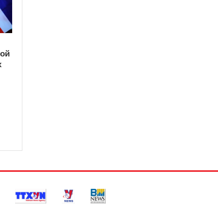
кой
х