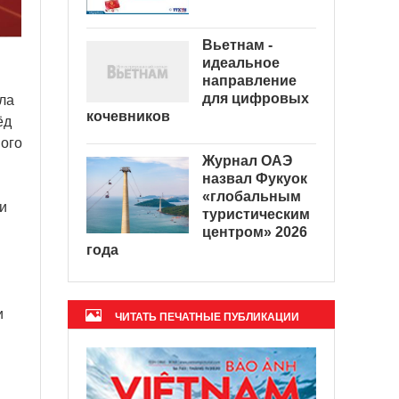
Вьетнам -
идеальное
направление
для цифровых
ла
кочевников
ёд
ного
Журнал ОАЭ
назвал Фукуок
«глобальным
и
туристическим
центром» 2026
года
и
ЧИТАТЬ ПЕЧАТНЫЕ ПУБЛИКАЦИИ