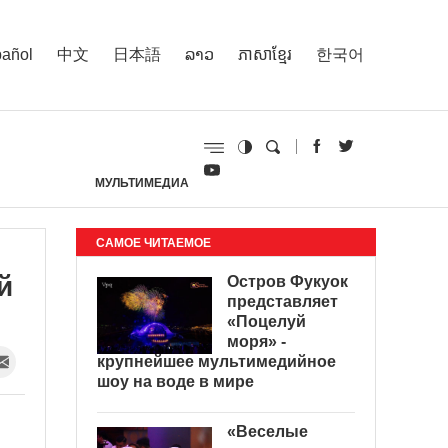
añol
中文
日本語
ລາວ
ភាសាខ្មែរ
한국어
МУЛЬТИМЕДИА
И
САМОЕ ЧИТАЕМОЕ
й
Остров Фукуок
представляет
«Поцелуй
моря» -
крупнейшее мультимедийное
шоу на воде в мире
«Веселые