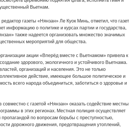
посмотреть церемонию поднятия флага, исполнить гимн и
гущественный Вьетнам.
редактор газеты «Нянзан» Ле Куок Минь, отметил, что газе
ет информацию о политике и курсах партии и государства,
янзан» также надеется организовать множество значимых
бщественных мероприятий для общества.
рганизации акции «Вперёд вместе с Вьетнамом» привела к
оздание здорового, экологичного и устойчивого Вьетнама.
ластей, организаций и населения. Это не только
коллективное действие, имеющее большое политическое и
сть всего народа объединиться, заботиться о здоровье и
 совместно с газетой «Нянзан» оказать содействие местн
ограммы в этих регионах. Местная полиция осуществляет
й пропагандой по вопросам борьбы с преступностью,
ности дорожного движения, предотвращения утоплений,