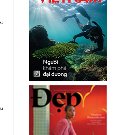
та
ым