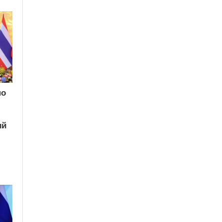
по
ий