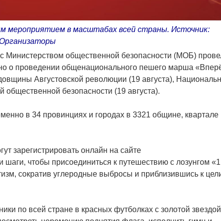
 мероприятием в масштабах всей страны. Источник:
Организаторы
о с Министерством общественной безопасности (МОБ) прове
ено о проведении общенационального пешего марша «Впер
довщины Августовской революции (19 августа), Националь
й общественной безопасности (19 августа).
енно в 34 провинциях и городах в 3321 общине, квартале 
огут зарегистрировать онлайн на сайте
ои шаги, чтобы присоединиться к путешествию с лозунгом «1
тизм, сократив углеродные выбросы и приблизившись к цел
стники по всей стране в красных футболках с золотой звездой