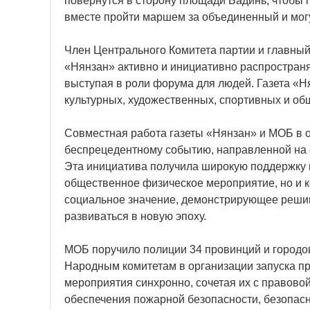
повернутся в сторону площади Бадинь, чтобы 
вместе пройти маршем за объединенный и мо
Член Центрального Комитета партии и главный 
«Нянзан» активно и инициативно распространя
выступая в роли форума для людей. Газета «Н
культурных, художественных, спортивных и о
Совместная работа газеты «Нянзан» и МОБ в о
беспрецедентному событию, направленной на с
Эта инициатива получила широкую поддержку в
общественное физическое мероприятие, но и 
социальное значение, демонстрирующее решимо
развиваться в новую эпоху.
МОБ поручило полиции 34 провинций и городов
Народным комитетам в организации запуска пр
мероприятия синхронно, сочетая их с правово
обеспечения пожарной безопасности, безопас