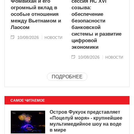
Фомвихан и его
сессия НС XVI
огромный вклад в
созыва:
особые отношения
обеспечение
между Вьетнамом и
безопасности
Лаосом
банковской
системы и развитие
10/08/2026
НОВОСТИ
цифровой
экономики
10/08/2026
НОВОСТИ
ПОДРОБНЕЕ
САМОЕ ЧИТАЕМОЕ
Остров Фукуок представляет
«Поцелуй моря» - крупнейшее
мультимедийное шоу на воде
в мире