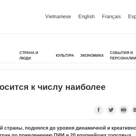
Vietnamese
English
Français
Esp
СТРАНА И
СОБЫТИЯ И
КУЛЬТУРА
ЭКОНОМИКА
ЛЮДИ
ПЕРСОНАЛИ
осится к числу наиболее
лой страны, поднялся до уровня динамичной и креативн
стран по привлечению ПИИ и 20 крупнейших торговых