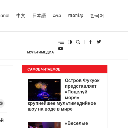
añol
中文
日本語
ລາວ
ភាសាខ្មែរ
한국어
МУЛЬТИМЕДИА
И
САМОЕ ЧИТАЕМОЕ
Остров Фукуок
представляет
«Поцелуй
моря» -
крупнейшее мультимедийное
шоу на воде в мире
ой
«Веселые