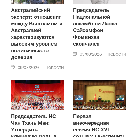
Австралийский
Председатель
эксперт: отношения
Национальной
между Вьетнамом и
ассамблеи Лаоса
Австралией
Сайсомфон
характеризуются
Фомвихан
высоким уровнем
скончался
политического
09/08/2026
НОВОСТИ
доверия
09/08/2026
НОВОСТИ
Председатель НС
Первая
Чан Тхань Ман:
внеочередная
Утвердить
сессия НС XVI
ключевую роль в
созыва: Обеспечить