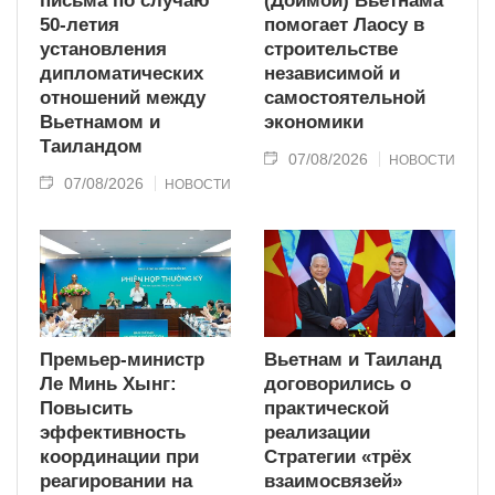
письма по случаю
(Доймой) Вьетнама
50-летия
помогает Лаосу в
установления
строительстве
дипломатических
независимой и
отношений между
самостоятельной
Вьетнамом и
экономики
Таиландом
07/08/2026
НОВОСТИ
07/08/2026
НОВОСТИ
Премьер-министр
Вьетнам и Таиланд
Ле Минь Хынг:
договорились о
Повысить
практической
эффективность
реализации
координации при
Стратегии «трёх
реагировании на
взаимосвязей»