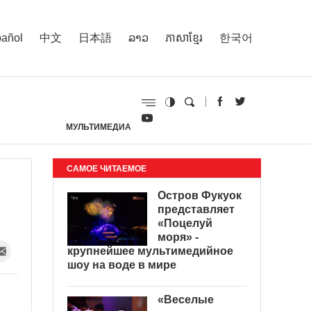
añol
中文
日本語
ລາວ
ភាសាខ្មែរ
한국어
МУЛЬТИМЕДИА
И
САМОЕ ЧИТАЕМОЕ
Остров Фукуок
представляет
«Поцелуй
моря» -
крупнейшее мультимедийное
шоу на воде в мире
«Веселые