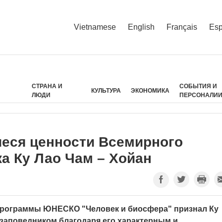
Vietnamese
English
Français
Esp
СТРАНА И
СОБЫТИЯ И
КУЛЬТУРА
ЭКОНОМИКА
ЛЮДИ
ПЕРСОНАЛИ
еся ценности Всемирного
а Ку Лао Чам – Хойан
рограммы ЮНЕСКО "Человек и биосфера" признал Ку
заповедником благодаря его характерным и