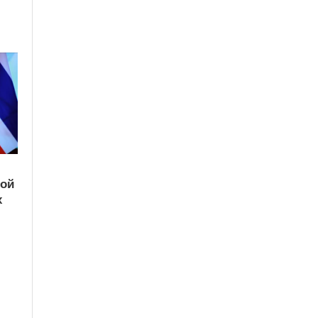
кой
х