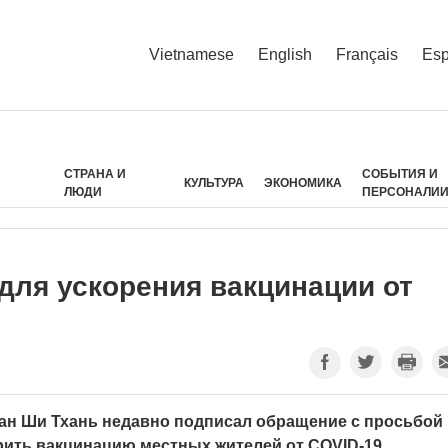
Vietnamese
English
Français
Esp
СТРАНА И
СОБЫТИЯ И
КУЛЬТУРА
ЭКОНОМИКА
ЛЮДИ
ПЕРСОНАЛИ
для ускорения вакцинации от
ан Ши Тхань недавно подписал обращение с просьбой 
рить вакцинацию местных жителей от COVID-19.