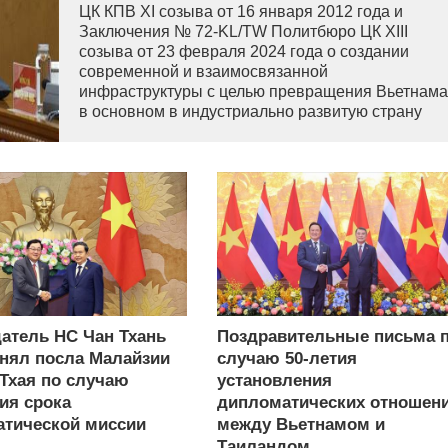
ЦК КПВ XI созыва от 16 января 2012 года и
Заключения № 72-KL/TW Политбюро ЦК XIII
созыва от 23 февраля 2024 года о создании
современной и взаимосвязанной
инфраструктуры с целью превращения Вьетнама
в основном в индустриально развитую страну
современного типа.
атель НС Чан Тхань
Поздравительные письма 
нял посла Малайзии
случаю 50-летия
 Тхая по случаю
установления
ия срока
дипломатических отношен
тической миссии
между Вьетнамом и
Таиландом