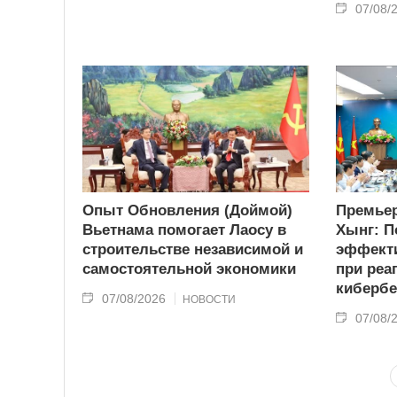
07/08/
Опыт Обновления (Доймой)
Премьер
Вьетнама помогает Лаосу в
Хынг: П
строительстве независимой и
эффекти
самостоятельной экономики
при реа
кибербе
07/08/2026
НОВОСТИ
07/08/