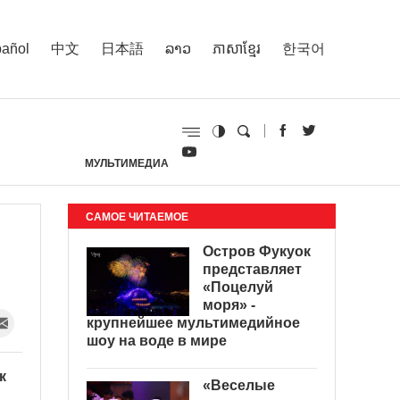
añol
中文
日本語
ລາວ
ភាសាខ្មែរ
한국어
МУЛЬТИМЕДИА
И
САМОЕ ЧИТАЕМОЕ
Остров Фукуок
представляет
«Поцелуй
моря» -
крупнейшее мультимедийное
шоу на воде в мире
к
«Веселые