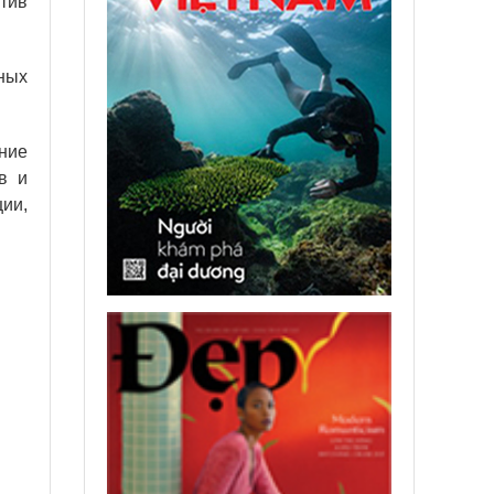
тив
ных
ние
в и
ии,