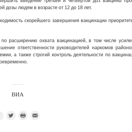
ершить введение третьей и четвертой доз вакцины про
й дозы людям в возрасте от 12 до 18 лет.
бходимость скорейшего завершения вакцинации приоритет
 по расширению охвата вакцинацией, в том числе усиле
шение ответственности руководителей наркомов районо
мии, а также строгий контроль деятельности по вакцинац
воевременно.
ВИА