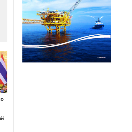
по
ий