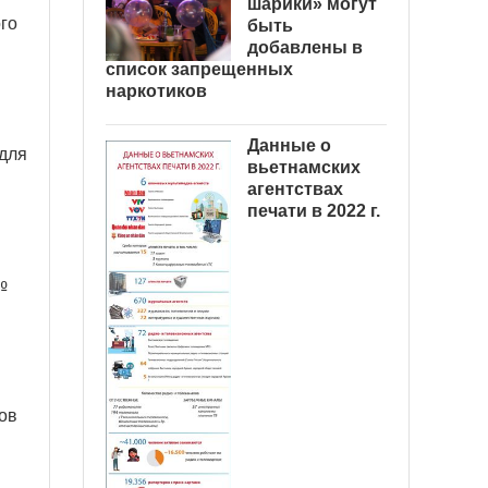
шарики» могут
го
быть
добавлены в
список запрещенных
наркотиков
Данные о
 для
вьетнамских
агентствах
печати в 2022 г.
№
ов