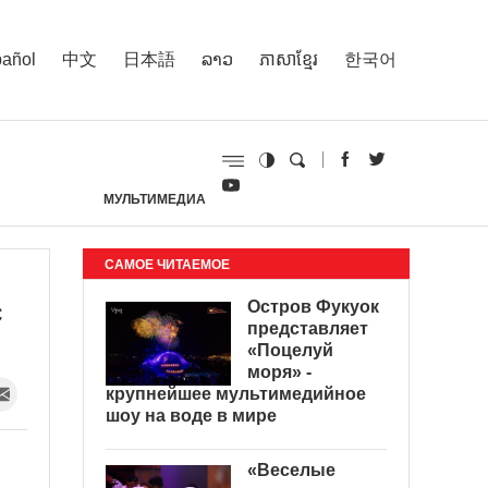
añol
中文
日本語
ລາວ
ភាសាខ្មែរ
한국어
МУЛЬТИМЕДИА
И
САМОЕ ЧИТАЕМОЕ
с
Остров Фукуок
представляет
«Поцелуй
моря» -
крупнейшее мультимедийное
шоу на воде в мире
«Веселые