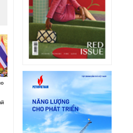
по
ий