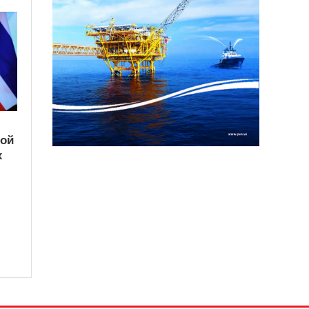
кой
х