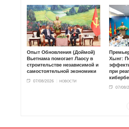
Опыт Обновления (Доймой)
Премьер
Вьетнама помогает Лаосу в
Хынг: П
строительстве независимой и
эффекти
самостоятельной экономики
при реа
кибербе
07/08/2026
НОВОСТИ
07/08/