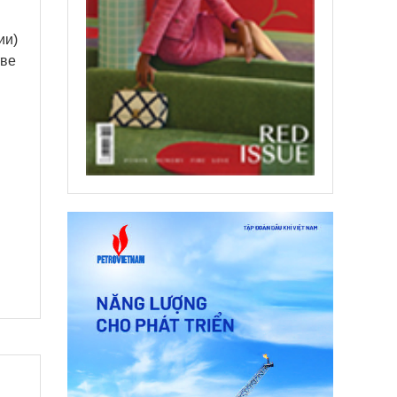
ии)
тве