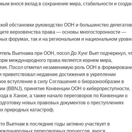
амым внося вклад в сохранение мира, стабильности и созда
кой обстановки руководство ООН и большинство делегатов
ащите верховенства права — основы многосторонности —
ных форумах, так и на региональном и национальном уровн
тель Вьетнама при ООН, посол До Хунг Вьет подчеркнул, ч
норм международного права является корнем мира,
вития. Посол отметил незаменимую роль ООН в формирован
 приветствовал недавние достижения в укреплении
орое вступление в силу Соглашения о биоразнообразии в
ии (BBNJ), принятие Конвенции ООН о киберпреступности,
года в Ханое, а также начало переговоров по Конвенции о
одготовку новых правовых документов о преступлениях
ях природных катастроф.
то Вьетнам в последние годы активно участвует в
международных переговорных процессов, внося