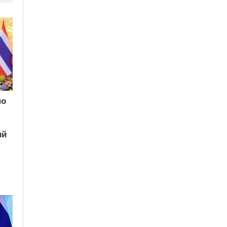
по
ий