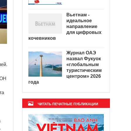
Вьетнам -
идеальное
направление
для цифровых
кочевников
Журнал ОАЭ
назвал Фукуок
«глобальным
лей.
туристическим
центром» 2026
ООН
года
та
ЧИТАТЬ ПЕЧАТНЫЕ ПУБЛИКАЦИИ
а
,