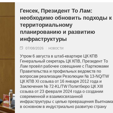
Генсек, Президент То Лам:
необходимо обновить подходы к
территориальному
планированию и развитию
инфраструктуры
07/08/2026
НОВОСТИ
Утром 6 августа в штаб-квартире ЦК КПВ
Генеральный секретарь ЦК КПВ, Президент То
Лам провёл рабочее совещание с Парткомами
Правительства и профильных ведомств по
вопросам реализации Резолюции № 13-NQ/TW
ЦК КПВ XI созыва от 16 января 2012 года и
Заключения № 72-KL/TW Политбюро ЦК XIII
созыва от 23 февраля 2024 года о создании
современной и взаимосвязанной
инфраструктуры с целью превращения Вьетнама
в основном в индустриально развитую страну
современного типа.