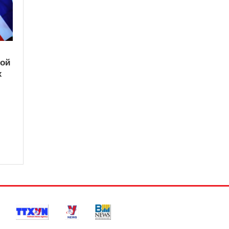
кой
х