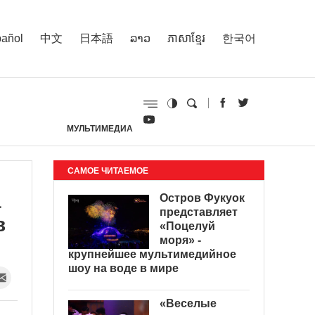
añol
中文
日本語
ລາວ
ភាសាខ្មែរ
한국어
МУЛЬТИМЕДИА
И
САМОЕ ЧИТАЕМОЕ
а
Остров Фукуок
представляет
в
«Поцелуй
моря» -
крупнейшее мультимедийное
шоу на воде в мире
«Веселые