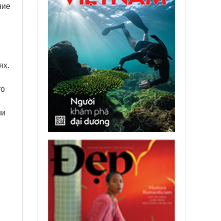
ние
ях.
то
ии