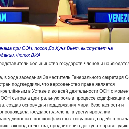
ама при ООН, посол До Хунг Вьет, выступает на
едании. Фото: ВИА
редставители большинства государств-членов и наблюдате
, в ходе заседания Заместитель Генерального секретаря 
тран подтвердили, что верховенство права является
креплённым в Уставе и во всей деятельности ООН с момен
я ООН сыграла центральную роль в процессе кодификации и
а, создав основу для поддержания мира, безопасности и
опровождала государства-члены в урегулировании
раведливости в постконфликтных ситуациях, содействовал
ию законодательства, продвижению доступа к правосудию