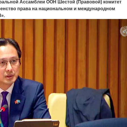
енеральной Ассамблеи ООН Шестой (Правовой) комитет
венство права на национальном и международном
».