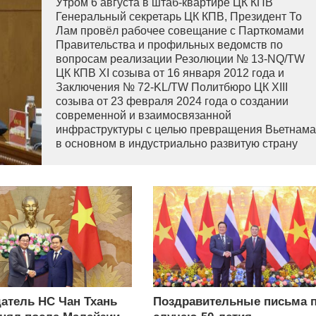
Утром 6 августа в штаб-квартире ЦК КПВ
Генеральный секретарь ЦК КПВ, Президент То
Лам провёл рабочее совещание с Парткомами
Правительства и профильных ведомств по
вопросам реализации Резолюции № 13-NQ/TW
ЦК КПВ XI созыва от 16 января 2012 года и
Заключения № 72-KL/TW Политбюро ЦК XIII
созыва от 23 февраля 2024 года о создании
современной и взаимосвязанной
инфраструктуры с целью превращения Вьетнама
в основном в индустриально развитую страну
современного типа.
атель НС Чан Тхань
Поздравительные письма 