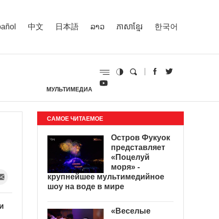
añol
中文
日本語
ລາວ
ភាសាខ្មែរ
한국어
МУЛЬТИМЕДИА
И
САМОЕ ЧИТАЕМОЕ
Остров Фукуок
представляет
«Поцелуй
моря» -
крупнейшее мультимедийное
шоу на воде в мире
и
«Веселые