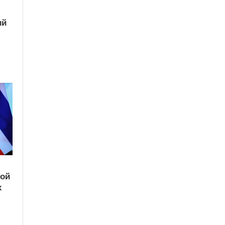
ий
кой
х