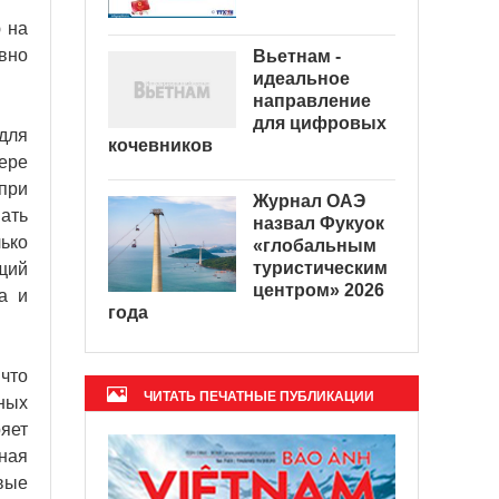
 на
вно
Вьетнам -
идеальное
направление
для цифровых
для
кочевников
ере
при
Журнал ОАЭ
ать
назвал Фукуок
ько
«глобальным
туристическим
щий
центром» 2026
а и
года
что
ЧИТАТЬ ПЕЧАТНЫЕ ПУБЛИКАЦИИ
ных
яет
ная
вые