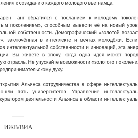
мления к созиданию каждого молодого вьетнамца.
арен Танг обратился с посланием к молодому поколе
отым поколением», способным вывести её на новый уров
альной собственности. Демографический «золотой возраст
я», заключённая в интеллекте и мечтах молодёжи. Если
в интеллектуальной собственности и инноваций, эта энер
ции. Вы живёте в эпоху, когда одна идея может пород
ую отрасль. Не упускайте возможности «золотого поколени
предпринимательскому духу.
ткрытия Альянса сотрудничества в сфере интеллектуаль
ошли пять университетов. Управление интеллектуаль
уратором деятельности Альянса в области интеллектуаль
ИЖВ/ВИА