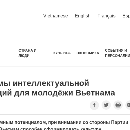
Vietnamese
English
Français
Esp
СТРАНА И
СОБЫТИЯ И
КУЛЬТУРА
ЭКОНОМИКА
ЛЮДИ
ПЕРСОНАЛИ
мы интеллектуальной
ций для молодёжи Вьетнама
ным потенциалом, при внимании со стороны Партии 
, Вьетнам способен сформировать культуру