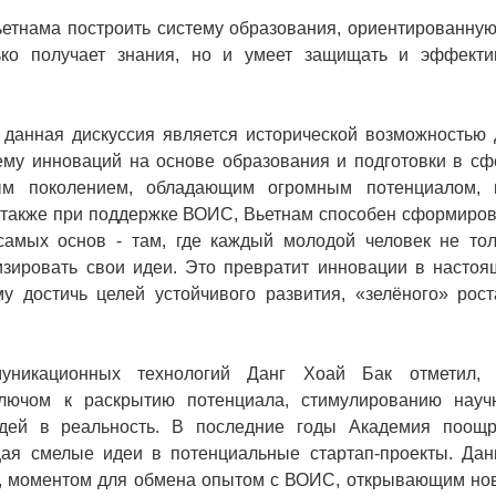
етнама построить систему образования, ориентированную
ько получает знания, но и умеет защищать и эффекти
 данная дискуссия является исторической возможностью 
ему инноваций на основе образования и подготовки в сф
дым поколением, обладающим огромным потенциалом, 
а также при поддержке ВОИС, Вьетнам способен сформиров
 самых основ - там, где каждый молодой человек не тол
изировать свои идеи. Это превратит инновации в настоя
 достичь целей устойчивого развития, «зелёного» рост
уникационных технологий Данг Хоай Бак отметил, 
 ключом к раскрытию потенциала, стимулированию науч
дей в реальность. В последние годы Академия поощр
щая смелые идеи в потенциальные стартап-проекты. Дан
ю, моментом для обмена опытом с ВОИС, открывающим но