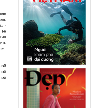
нию
ень
» -
 её
гия
ить
я» -
ной
ной
ной