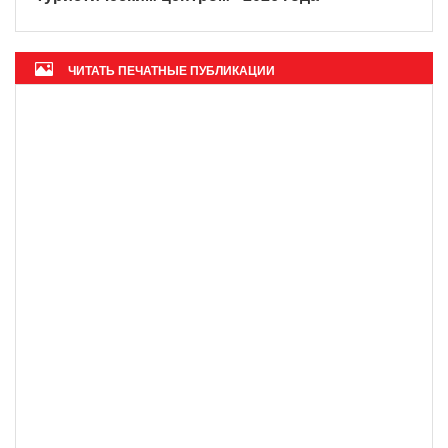
Журнал ОАЭ назвал Фукуок «глобальным
туристическим центром» 2026 года
ЧИТАТЬ ПЕЧАТНЫЕ ПУБЛИКАЦИИ