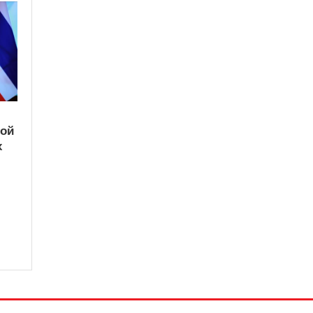
кой
х