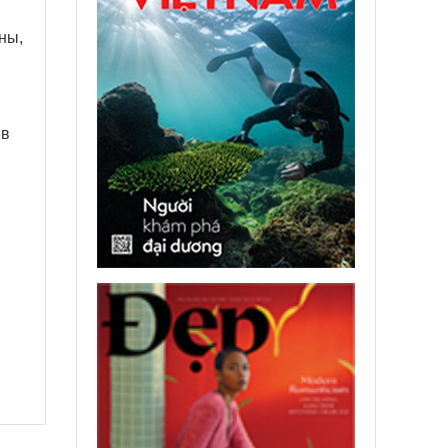
ны,
 в