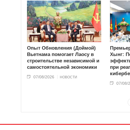
Опыт Обновления (Доймой)
Премьер
Вьетнама помогает Лаосу в
Хынг: П
строительстве независимой и
эффекти
самостоятельной экономики
при реа
кибербе
07/08/2026
НОВОСТИ
07/08/