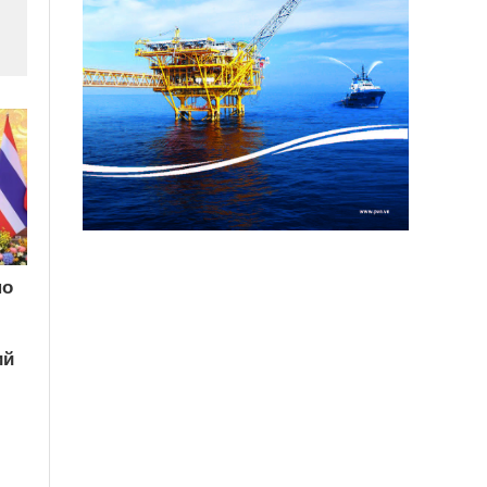
по
ий