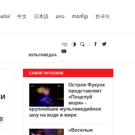
añol
中文
日本語
ລາວ
ភាសាខ្មែរ
한국어
МУЛЬТИМЕДИА
И
САМОЕ ЧИТАЕМОЕ
Остров Фукуок
представляет
 и
«Поцелуй
моря» -
крупнейшее мультимедийное
шоу на воде в мире
«Веселые