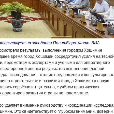
дательствует на заседании Политбюро. Фото: ВИА
ассмотрели результаты выполнения городом Хошимин
шее время город Хошимин сосредоточил усилия на тесно
и, ведомствами, экспертами и учёными для оперативного
 всесторонней оценки результатов выполнения данной
одил исследования, готовил предложения и консультирова
ии о строительстве и развитии города Хошимин в новую
велась серьёзно и тщательно, с учётом практических
х ориентиров развития страны на новом этапе.
ро уделяет внимание руководству и координации исследов
шимин. Это свидетельствует о глубоком внимании, доверии 