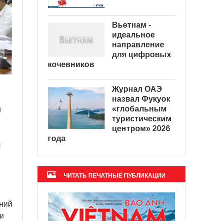
Вьетнам -
идеальное
направление
для цифровых
кочевников
Журнал ОАЭ
назвал Фукуок
«глобальным
й
туристическим
центром» 2026
года
л
ЧИТАТЬ ПЕЧАТНЫЕ ПУБЛИКАЦИИ
аний
и