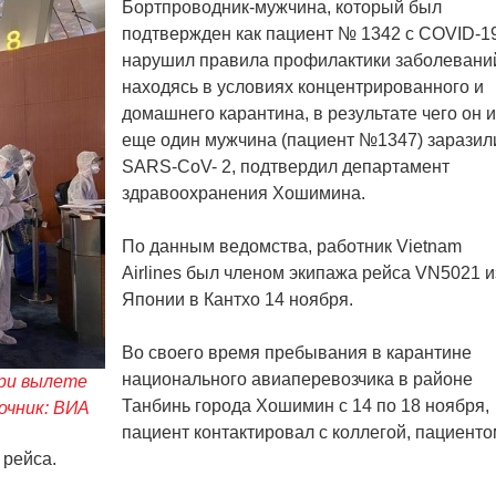
Бортпроводник-мужчина, который был
подтвержден как пациент № 1342 с COVID-19
нарушил правила профилактики заболевани
находясь в условиях концентрированного и
домашнего карантина, в результате чего он и
еще один мужчина (пациент №1347) заразил
SARS-CoV- 2, подтвердил департамент
здравоохранения Хошимина.
По данным ведомства, работник Vietnam
Airlines был членом экипажа рейса VN5021 и
Японии в Кантхо 14 ноября.
Во своего время пребывания в карантине
национального авиаперевозчика в районе
ри вылете
Танбинь города Хошимин с 14 по 18 ноября,
очник: ВИА
пациент контактировал с коллегой, пациенто
 рейса.