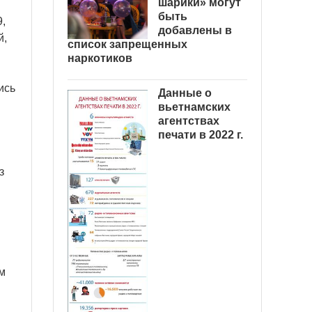
шарики» могут
быть
,
добавлены в
й,
список запрещенных
наркотиков
ись
Данные о
вьетнамских
агентствах
печати в 2022 г.
з
м