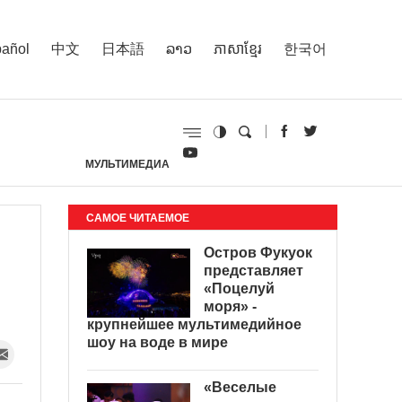
añol
中文
日本語
ລາວ
ភាសាខ្មែរ
한국어
МУЛЬТИМЕДИА
И
САМОЕ ЧИТАЕМОЕ
Остров Фукуок
представляет
«Поцелуй
моря» -
крупнейшее мультимедийное
шоу на воде в мире
«Веселые