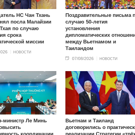
атель НС Чан Тхань
Поздравительные письма 
нял посла Малайзии
случаю 50-летия
 Тхая по случаю
установления
ия срока
дипломатических отношен
тической миссии
между Вьетнамом и
Таиландом
2026
НОВОСТИ
07/08/2026
НОВОСТИ
-министр Ле Минь
Вьетнам и Таиланд
овысить
договорились о практичес
вность координации
реализации Стратегии «трё