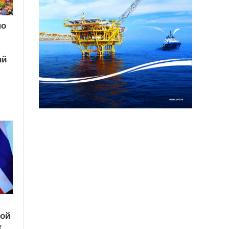
по
ий
кой
х