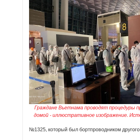
Граждане Вьетнама проводят процедуры п
домой - иллюстративное изображение. Ист
№1325, который был бортпроводником другого