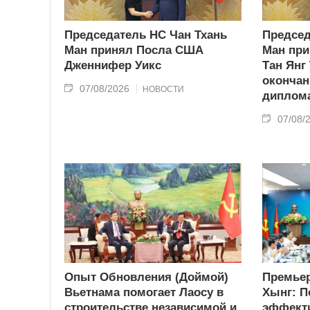
Председатель НС Чан Тхань
Председ
Ман принял Посла США
Ман при
Дженнифер Уикс
Тан Янг
окончан
07/08/2026
НОВОСТИ
диплома
07/08/
Опыт Обновления (Доймой)
Премьер
Вьетнама помогает Лаосу в
Хынг: П
строительстве независимой и
эффекти