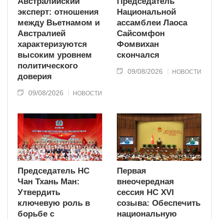
Австралийский
Председатель
эксперт: отношения
Национальной
между Вьетнамом и
ассамблеи Лаоса
Австралией
Сайсомфон
характеризуются
Фомвихан
высоким уровнем
скончался
политического
09/08/2026
НОВОСТИ
доверия
09/08/2026
НОВОСТИ
Председатель НС
Первая
Чан Тхань Ман:
внеочередная
Утвердить
сессия НС XVI
ключевую роль в
созыва: Обеспечить
борьбе с
национальную