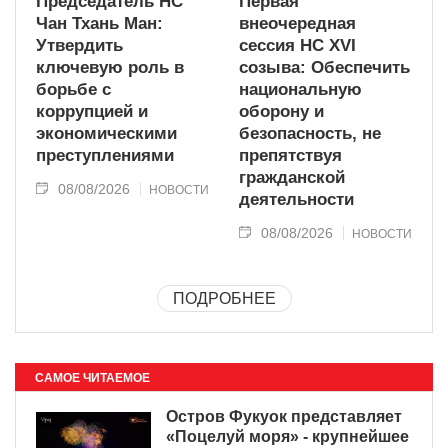
Председатель НС
Первая
Чан Тхань Ман:
внеочередная
Утвердить
сессия НС XVI
ключевую роль в
созыва: Обеспечить
борьбе с
национальную
коррупцией и
оборону и
экономическими
безопасность, не
преступлениями
препятствуя
гражданской
08/08/2026
НОВОСТИ
деятельности
08/08/2026
НОВОСТИ
ПОДРОБНЕЕ
САМОЕ ЧИТАЕМОЕ
Остров Фукуок представляет
«Поцелуй моря» - крупнейшее