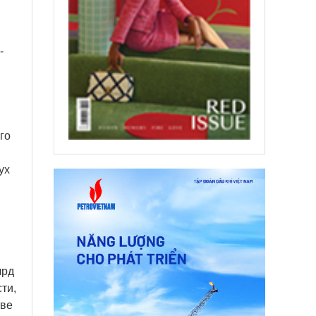
-
го
ух
лрд
ти,
тве