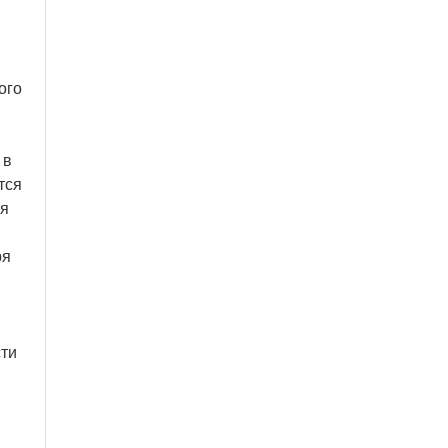
ого
 в
тся
ня
ря
сти