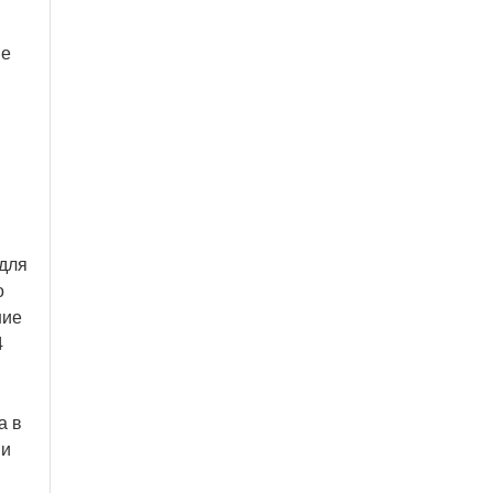
ые
 для
о
ние
4
а в
 и