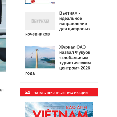
Вьетнам -
идеальное
направление
для цифровых
кочевников
Журнал ОАЭ
назвал Фукуок
«глобальным
туристическим
центром» 2026
года
ал
ЧИТАТЬ ПЕЧАТНЫЕ ПУБЛИКАЦИИ