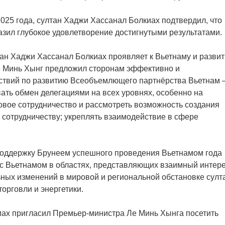
025 года, султан Хаджи Хассанал Болкиах подтвердил, что
азил глубокое удовлетворение достигнутыми результатами.
тан Хаджи Хассанал Болкиах проявляет к Вьетнаму и разви
е Минь Хынг предложил сторонам эффективно и
ствий по развитию Всеобъемлющего партнёрства Вьетнам
ать обмен делегациями на всех уровнях, особенно на
овое сотрудничество и рассмотреть возможность создания
сотрудничеству; укреплять взаимодействие в сфере
поддержку Брунеем успешного проведения Вьетнамом года
 с Вьетнамом в областях, представляющих взаимный интере
ьных изменений в мировой и региональной обстановке султ
орговли и энергетики.
иах пригласил Премьер-министра Ле Минь Хынга посетить