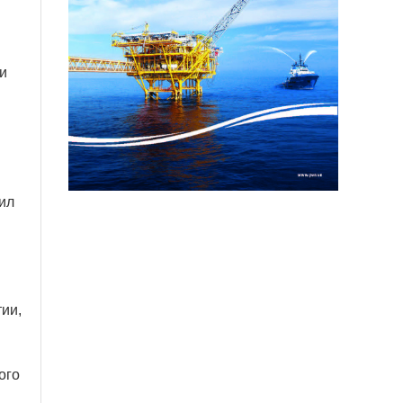
и
ил
ии,
ого