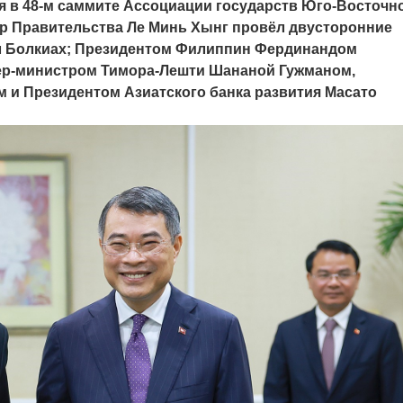
тия в 48-м саммите Ассоциации государств Юго-Восточн
р Правительства Ле Минь Хынг провёл двусторонние
ал Болкиах; Президентом Филиппин Фердинандом
р-министром Тимора-Лешти Шананой Гужманом,
 и Президентом Азиатского банка развития Масато