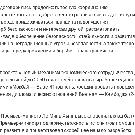
 договорились продолжать тесную координацию,
тарные контакты, добросовестно реализовывать достигнут
 твёрдо придерживаться принципа недопущения
рб безопасности и интересам другой; рассматривать
клад в обеспечение безопасности, стабильности и развития
нии на нетрадиционные угрозы безопасности, а также тесно
ницы, предупреждении и борьбе с трансграничной
 проекта «Новый механизм экономического сотрудничества
перспективой до 2050 года; содействовать выработке единог
шимин/Мокбай — Бавет/Пномпень; координировать проведе
ления дипломатических отношений Вьетнам — Камбоджа (2
 Премьер-министр Ле Минь Хынг высоко оценил вклад банк
 Премьер-министр подчеркнул важность источников помощи
ап развития и приветствовал скорейшее начало разработки