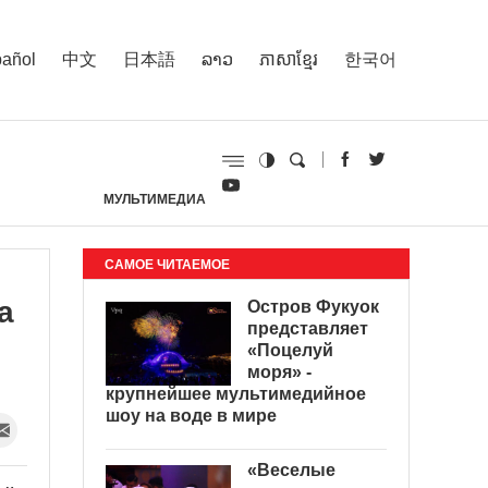
añol
中文
日本語
ລາວ
ភាសាខ្មែរ
한국어
МУЛЬТИМЕДИА
И
САМОЕ ЧИТАЕМОЕ
а
Остров Фукуок
представляет
«Поцелуй
моря» -
крупнейшее мультимедийное
шоу на воде в мире
«Веселые