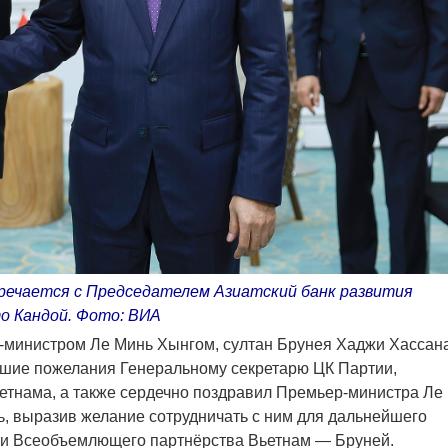
ечается с Председателем Азиатский банк развития
о Кандой. Фото: ВИА
р-министром Ле Минь Хынгом, султан Брунея Хаджи Хассан
чшие пожелания Генеральному секретарю ЦК Партии,
етнама, а также сердечно поздравил Премьер-министра Ле
, выразив желание сотрудничать с ним для дальнейшего
и Всеобъемлющего партнёрства Вьетнам — Бруней.