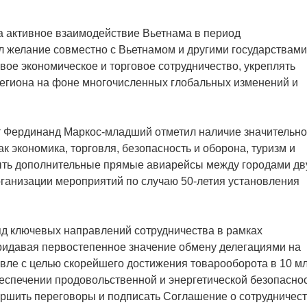
а активное взаимодействие Вьетнама в период
 желание совместно с Вьетнамом и другими государствами
ое экономическое и торговое сотрудничество, укреплять
егиона на фоне многочисленных глобальных изменений и
т Фердинанд Маркос-младший отметил наличие значительно
ак экономика, торговля, безопасность и оборона, туризм и
ыть дополнительные прямые авиарейсы между городами дв
рганизации мероприятий по случаю 50-летия установления
яд ключевых направлений сотрудничества в рамках
придавая первостепенное значение обмену делегациями на
овле с целью скорейшего достижения товарооборота в 10 м
еспечении продовольственной и энергетической безопаснос
ершить переговоры и подписать Соглашение о сотрудничес