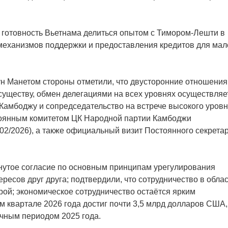
 готовность Вьетнама делиться опытом с Тимором-Лешти в
 механизмов поддержки и предоставления кредитов для мал
н Манетом стороны отметили, что двусторонние отношения
уществу, обмен делегациями на всех уровнях осуществляе
в Камбоджу и сопредседательство на встрече высокого уров
оянным комитетом ЦК Народной партии Камбоджи
02/2026), а также официальный визит Постоянного секрета
нутое согласие по основным принципам урегулирования
ресов друг друга; подтвердили, что сотрудничество в обла
рой; экономическое сотрудничество остаётся ярким
м квартале 2026 года достиг почти 3,5 млрд долларов США,
чным периодом 2025 года.