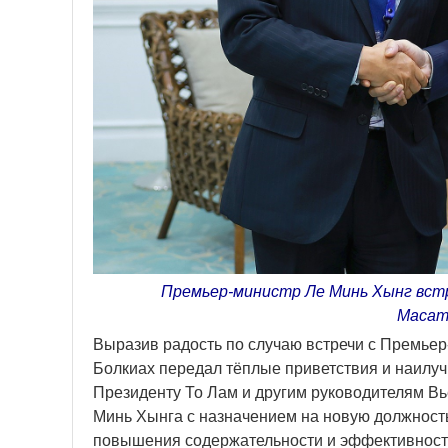
Премьер-министр Ле Минь Хынг встр
Масат
Выразив радость по случаю встречи с Премье
Болкиах передал тёплые приветствия и наилу
Президенту То Лам и другим руководителям Вь
Минь Хынга с назначением на новую должность
повышения содержательности и эффективност