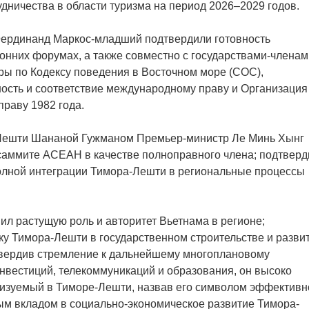
дничества в области туризма на период 2026–2029 годов.
Фердинанд Маркос-младший подтвердили готовность
онних форумах, а также совместно с государствами-членам
ры по Кодексу поведения в Восточном море (COC),
ность и соответствие международному праву и Организация
раву 1982 года.
-Лешти Шананой Гужманом Премьер-министр Ле Минь Хынг
саммите АСЕАН в качестве полноправного члена; подтверд
полной интеграции Тимора-Лешти в региональные процессы
л растущую роль и авторитет Вьетнама в регионе;
у Тимора-Лешти в государственном строительстве и развит
твердив стремление к дальнейшему многоплановому
инвестиций, телекоммуникаций и образования, он высоко
еализуемый в Тиморе-Лешти, назвав его символом эффективн
ым вкладом в социально-экономическое развитие Тимора-