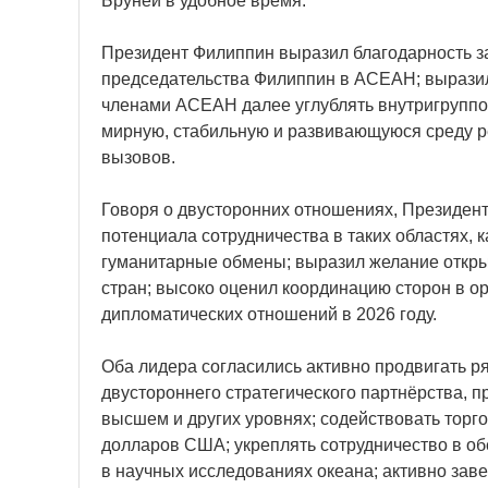
Бруней в удобное время.
Президент Филиппин выразил благодарность з
председательства Филиппин в АСЕАН; выразил
членами АСЕАН далее углублять внутригруппов
мирную, стабильную и развивающуюся среду р
вызовов.
Говоря о двусторонних отношениях, Президен
потенциала сотрудничества в таких областях, к
гуманитарные обмены; выразил желание откр
стран; высоко оценил координацию сторон в о
дипломатических отношений в 2026 году.
Оба лидера согласились активно продвигать р
двустороннего стратегического партнёрства, 
высшем и других уровнях; содействовать торг
долларов США; укреплять сотрудничество в об
в научных исследованиях океана; активно зав