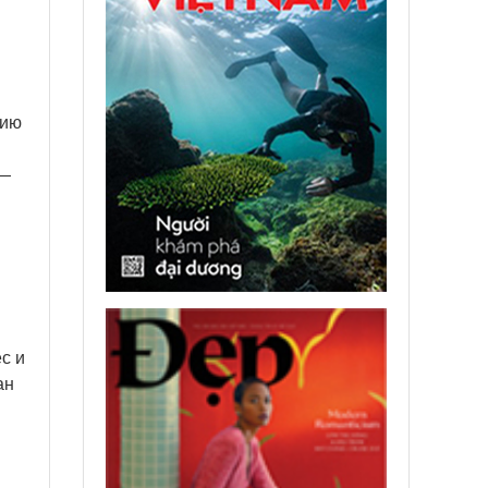
тию
 —
с и
ан