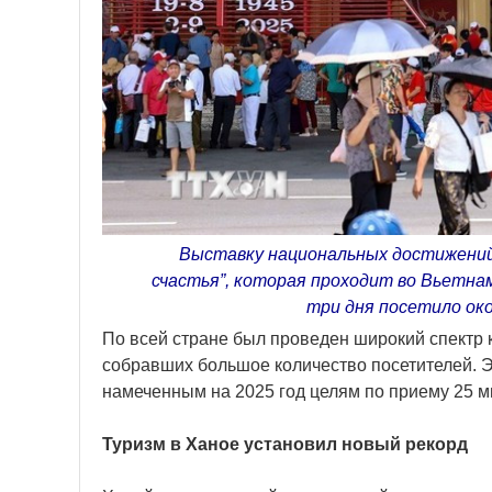
Выставку национальных достижений н
счастья”, которая проходит во Вьетна
три дня посетило око
По всей стране был проведен широкий спектр
собравших большое количество посетителей. 
намеченным на 2025 год целям по приему 25 м
Туризм в Ханое установил новый рекорд