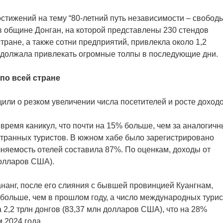
стижений на тему “80-летний путь независимости – свобод
в общине Донган, на которой представлены 230 стендов
тране, а также сотни предприятий, привлекла около 1,2
родолжала привлекать огромные толпы в последующие дни.
по всей стране
или о резком увеличении числа посетителей и росте доходо
время каникул, что почти на 15% больше, чем за аналогич
остранных туристов. В южном хабе было зарегистрировано
лняемость отелей составила 87%. По оценкам, доходы от
долларов США).
анг, после его слияния с бывшей провинцией Куангнам,
 больше, чем в прошлом году, а число международных тури
2,2 трлн донгов (83,37 млн долларов США), что на 28%
 2024 года.