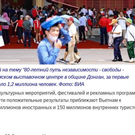
а тему “80-летний путь независимости - свободы -
мском выставочном центре в общине Донган, за первые
ло 1,2 миллиона человек. Фото: ВИA
 культурных мероприятий, фестивалей и рекламных програм
Эти положительные результаты приближают Вьетнам к
иллионов иностранных и 150 миллионов внутренних турист