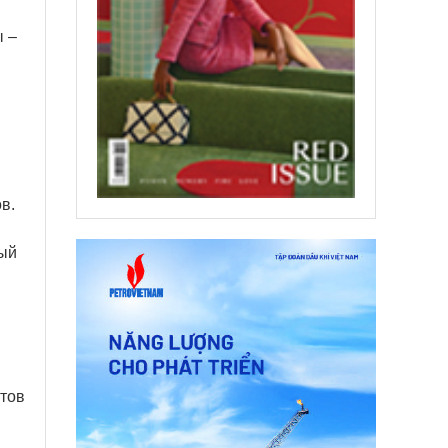
ы –
в.
ный
стов