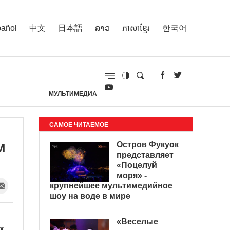
añol
中文
日本語
ລາວ
ភាសាខ្មែរ
한국어
МУЛЬТИМЕДИА
И
САМОЕ ЧИТАЕМОЕ
м
Остров Фукуок
представляет
«Поцелуй
моря» -
крупнейшее мультимедийное
шоу на воде в мире
«Веселые
х