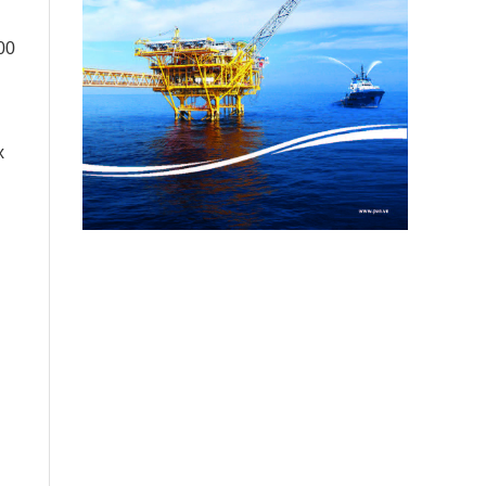
00
х
и