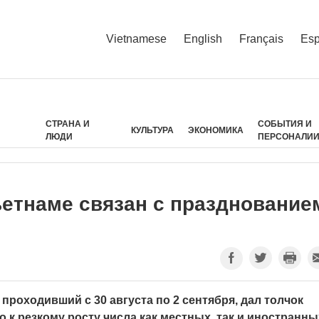
Vietnamese
English
Français
Esp
СТРАНА И
СОБЫТИЯ И
КУЛЬТУРА
ЭКОНОМИКА
ЛЮДИ
ПЕРСОНАЛИ
ьетнаме связан с празднование
оходивший с 30 августа по 2 сентября, дал толчок
 к резкому росту числа как местных, так и иностранны