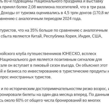
ть 80-й годовщины Национального праздника и выставку
принял более 2,08 миллиона посетителей, что в три раза
 Доходы от туризма оценивались в 4,5 трлн донгов (170,8 м
авнению с аналогичным периодом 2024 года.
туристов, что на 35% больше по сравнению с аналогичным
сбыта являются Китай, Республика Корея, Индия, США,
анойского клуба путешественников ЮНЕСКО, всплеск
 Национального дня является позитивным сигналом для
тале он вступает в пиковый сезон въезда. Он объяснил этот
й и бизнеса по инвестированию в туристические продукты и
прос иностранных туристов.
у и по историческим достопримечательностям резко возрос, 
бронировали билеты на один-два месяца вперед. По данны
сь около 60% от общего числа бронирований во многих