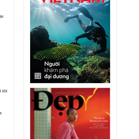
лн
 их
и
м