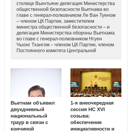
столице Вьентьяне делегация Министерства
общественной безопасности Вьетнама во
главе с генерал-полковником Ле Ван Туеном
– членом ЦК Партии, заместителем
министра общественной безопасности – и
делегация Министерства обороны Вьетнама
во главе с генерал-полковником Нгуен
Чыонг Тхангом – членом ЦК Партии, членом
Постоянного комитета Центральной
военной комиссии, заместителем министра
обороны – прибыли, чтобы почтить память
товарища Сайсомфона Фомвихана, члена
Политбюро, Председателя Национальной
ассамблеи Лаоса.
Вьетнам объявил
1-я внеочередная
двухдневный
сессия НС XVI
национальный
созыва:
траур в связи с
обеспечение
кончиной
инициативности и