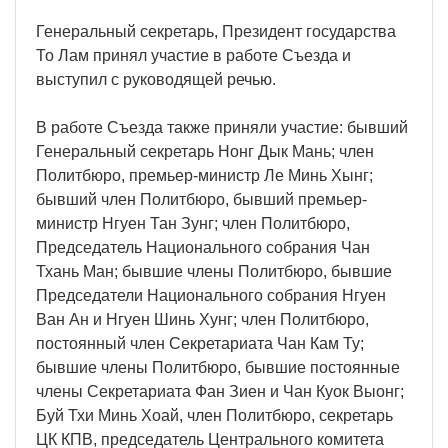
Генеральный секретарь, Президент государства
То Лам принял участие в работе Съезда и
выступил с руководящей речью.
В работе Съезда также приняли участие: бывший
Генеральный секретарь Нонг Дык Мань; член
Политбюро, премьер-министр Ле Минь Хынг;
бывший член Политбюро, бывший премьер-
министр Нгуен Тан Зунг; член Политбюро,
Председатель Национального собрания Чан
Тхань Ман; бывшие члены Политбюро, бывшие
Председатели Национального собрания Нгуен
Ван Ан и Нгуен Шинь Хунг; член Политбюро,
постоянный член Секретариата Чан Кам Ту;
бывшие члены Политбюро, бывшие постоянные
члены Секретариата Фан Зиен и Чан Куок Выонг;
Буй Тхи Минь Хоай, член Политбюро, секретарь
ЦК КПВ, председатель Центрального комитета