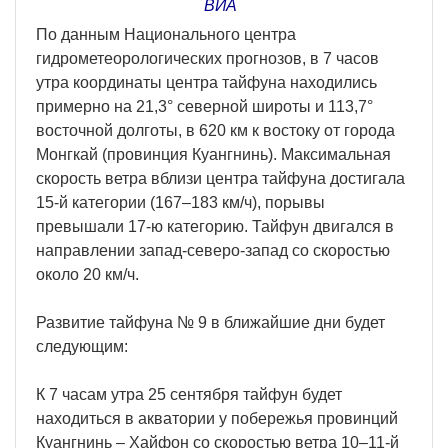
ВИА
По данным Национального центра
гидрометеорологических прогнозов, в 7 часов
утра координаты центра тайфуна находились
примерно на 21,3° северной широты и 113,7°
восточной долготы, в 620 км к востоку от города
Монгкай (провинция Куангнинь). Максимальная
скорость ветра вблизи центра тайфуна достигала
15-й категории (167–183 км/ч), порывы
превышали 17-ю категорию. Тайфун двигался в
направлении запад-северо-запад со скоростью
около 20 км/ч.
Развитие тайфуна № 9 в ближайшие дни будет
следующим:
К 7 часам утра 25 сентября тайфун будет
находиться в акватории у побережья провинций
Куангнинь – Хайфон со скоростью ветра 10–11-й