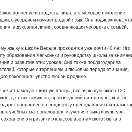
окое волнение и гордость, видя, что молодое поколение
ии, с усердием изучает родной язык. Она подчеркнула, что
щения, а духовная линия, соединяющая человека с семьёй,
ому языку в школе Весала проводятся уже почти 40 лет, Нго
ту образования Хельсинки и руководству школы за вниман
ния и развития этих уроков. Она также поблагодарила
телей, которые с терпением и любовью передают знания,
ого поколения чувство любви к родине.
е «Вьетнамскую книжную полку», включающую около 120
ов, детских комиксов, произведений литературы, книг по
 подарок направлен на поддержку преподавания вьетнамско
ных учебных материалов для изучения языка и культуры
 сохранению и развитию классов вьетнамского языка в