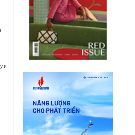
и
у и