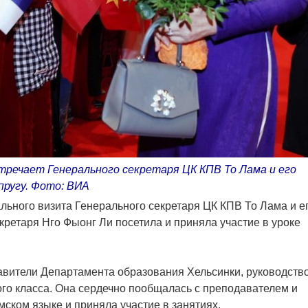
речает Генерального секретаря ЦК КПВ То Лама и его
пругу. Фото: ВИА
льного визита Генерального секретаря ЦК КПВ То Лама и е
кретаря Нго Фыонг Ли посетила и приняла участие в уроке
авители Департамента образования Хельсинки, руководств
ого класса. Она сердечно пообщалась с преподавателем и
мском языке и приняла участие в занятиях.