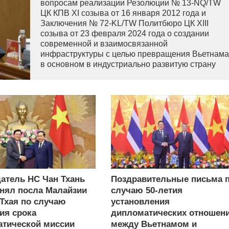
вопросам реализации Резолюции № 13-NQ/TW
ЦК КПВ XI созыва от 16 января 2012 года и
Заключения № 72-KL/TW Политбюро ЦК XIII
созыва от 23 февраля 2024 года о создании
современной и взаимосвязанной
инфраструктуры с целью превращения Вьетнама
в основном в индустриально развитую страну
современного типа.
атель НС Чан Тхань
Поздравительные письма 
нял посла Малайзии
случаю 50-летия
 Тхая по случаю
установления
ия срока
дипломатических отношен
тической миссии
между Вьетнамом и