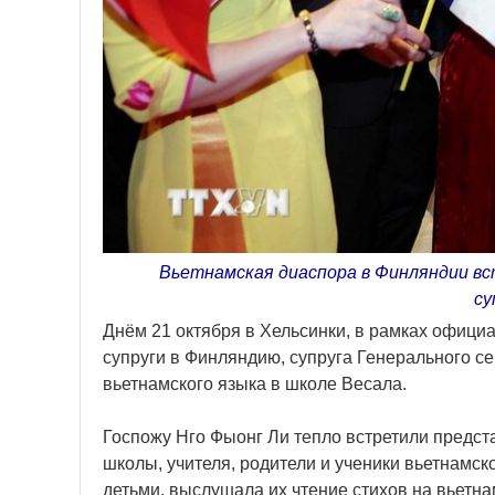
Вьетнамская диаспора в Финляндии вст
су
Днём 21 октября в Хельсинки, в рамках официа
супруги в Финляндию, супруга Генерального се
вьетнамского языка в школе Весала.
Госпожу Нго Фыонг Ли тепло встретили предст
школы, учителя, родители и ученики вьетнамск
детьми, выслушала их чтение стихов на вьетна