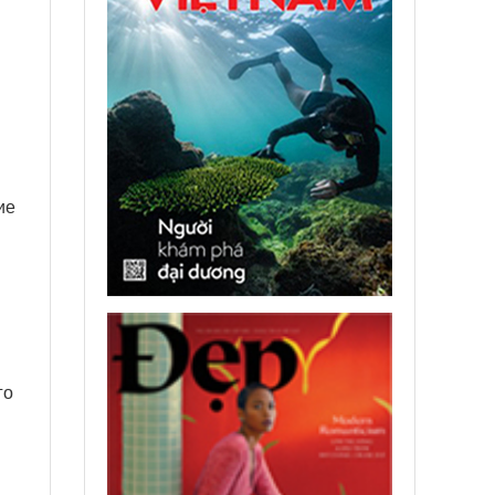
ие
го