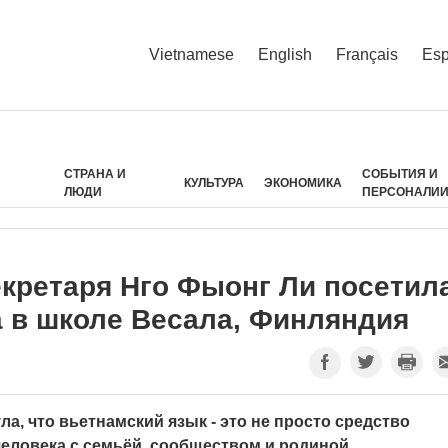
Vietnamese
English
Français
Esp
СТРАНА И
СОБЫТИЯ И
КУЛЬТУРА
ЭКОНОМИКА
ЛЮДИ
ПЕРСОНАЛИ
екретаря Нго Фыонг Ли посетил
а в школе Весала, Финляндия
а, что вьетнамский язык - это не просто средство
еловека с семьёй, сообществом и родиной.