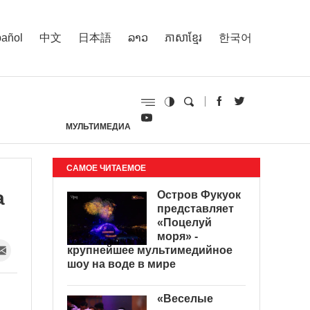
añol
中文
日本語
ລາວ
ភាសាខ្មែរ
한국어
МУЛЬТИМЕДИА
И
САМОЕ ЧИТАЕМОЕ
а
Остров Фукуок
представляет
«Поцелуй
моря» -
крупнейшее мультимедийное
шоу на воде в мире
«Веселые