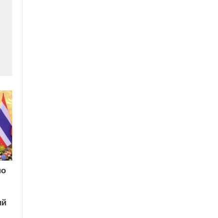
по
ий