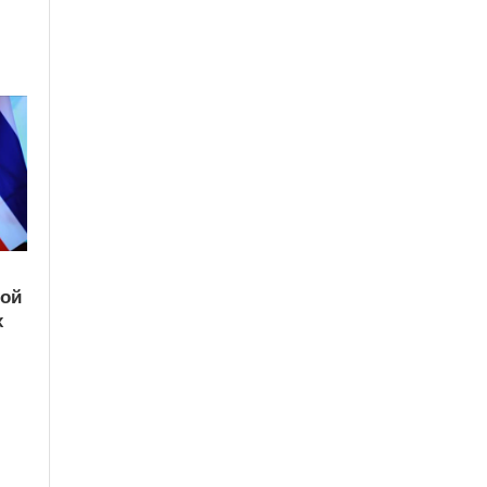
кой
х