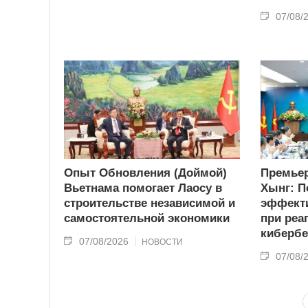
07/08/
Опыт Обновления (Доймой)
Премьер
Вьетнама помогает Лаосу в
Хынг: П
строительстве независимой и
эффекти
самостоятельной экономики
при реа
кибербе
07/08/2026
НОВОСТИ
07/08/