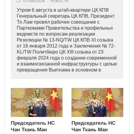
07/08/2026
НОВОСТИ
Утром 6 августа в штаб-квартире ЦК КПВ
Генеральный секретарь ЦК КПВ, Президент
То Лам провёл рабочее совещание с
Парткомами Правительства и профильных
ведомств по вопросам реализации
Резолюции № 13-NQ/TW ЦК КПВ XI созыва
от 16 января 2012 года и Заключения № 72-
KL/TW Политбюро ЦК XIII созыва от 23
февраля 2024 года о создании современной
и взаимосвязанной инфраструктуры с целью
превращения Вьетнама в основном в
индустриально развитую страну
современного типа.
Председатель НС
Председатель НС
Чан Тхань Ман
Чан Тхань Ман