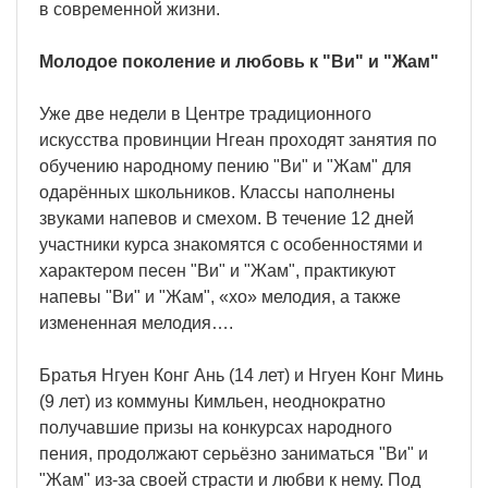
в современной жизни.
Молодое поколение и любовь к "Ви" и "Жам"
Уже две недели в Центре традиционного
искусства провинции Нгеан проходят занятия по
обучению народному пению "Ви" и "Жам" для
одарённых школьников. Классы наполнены
звуками напевов и смехом. В течение 12 дней
участники курса знакомятся с особенностями и
характером песен "Ви" и "Жам", практикуют
напевы "Ви" и "Жам", «хо» мелодия, а также
измененная мелодия….
Братья Нгуен Конг Ань (14 лет) и Нгуен Конг Минь
(9 лет) из коммуны Кимльен, неоднократно
получавшие призы на конкурсах народного
пения, продолжают серьёзно заниматься "Ви" и
"Жам" из-за своей страсти и любви к нему. Под