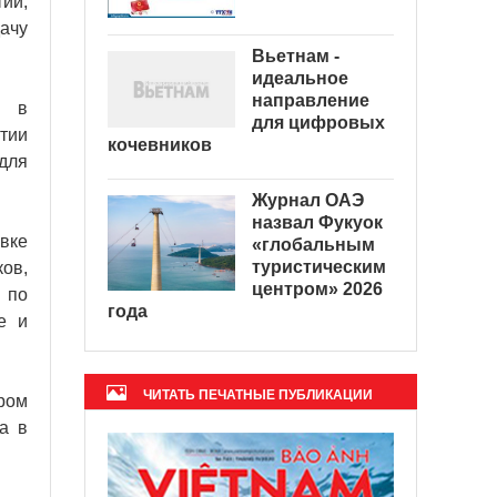
ии,
ачу
Вьетнам -
идеальное
направление
о в
для цифровых
итии
кочевников
для
Журнал ОАЭ
назвал Фукуок
вке
«глобальным
туристическим
ов,
центром» 2026
 по
года
е и
ЧИТАТЬ ПЕЧАТНЫЕ ПУБЛИКАЦИИ
ром
а в