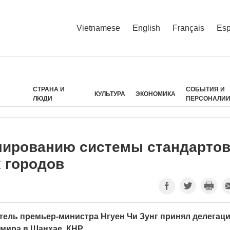
Vietnamese
English
Français
Esp
СТРАНА И
СОБЫТИЯ И
КУЛЬТУРА
ЭКОНОМИКА
ЛЮДИ
ПЕРСОНАЛИ
мированию системы стандарто
 городов
итель премьер-министра Нгуен Чи Зунг принял делегац
мира в Шанхае, КНР.