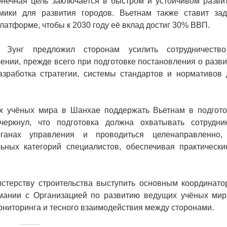
нечная цель заключается в быстром и устойчивом развит
мики для развития городов. Вьетнам также ставит зад
атформе, чтобы к 2030 году её вклад достиг 30% ВВП.
и Зунг предложил сторонам усилить сотрудничеств
ении, прежде всего при подготовке постановления о разв
зработка стратегии, системы стандартов и нормативов 
х учёных мира в Шанхае поддержать Вьетнам в подгото
черкнул, что подготовка должна охватывать сотрудник
ганах управления и проводиться целенаправленно,
ных категорий специалистов, обеспечивая практически
стерству строительства выступить основным координато
мании с Организацией по развитию ведущих учёных мир
мониторинга и тесного взаимодействия между сторонами.