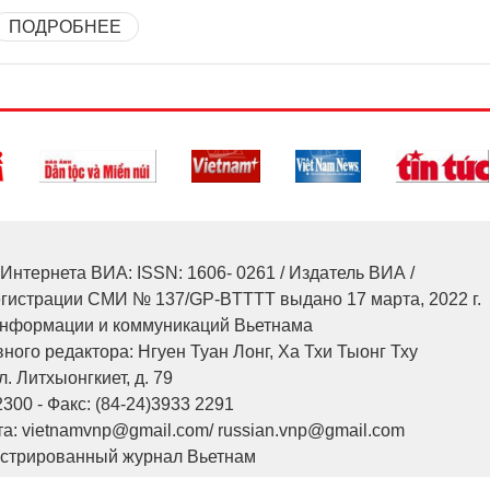
ПОДРОБНЕЕ
Интернета ВИА: ISSN: 1606- 0261 / Издатель ВИА /
егистрации СМИ № 137/GP-BTTTT выдано 17 марта, 2022 г.
нформации и коммуникаций Вьетнама
ного редактора: Нгуен Туан Лонг, Ха Тхи Тыонг Тху
л. Литхыонгкиет, д. 79
2300 - Факс: (84-24)3933 2291
а: vietnamvnp@gmail.com/ russian.vnp@gmail.com
юстрированный журнал Вьетнам