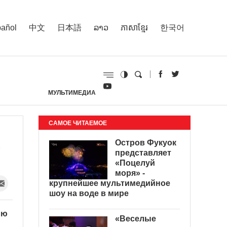
añol
中文
日本語
ລາວ
ភាសាខ្មែរ
한국어
МУЛЬТИМЕДИА
И
САМОЕ ЧИТАЕМОЕ
в
Остров Фукуок
представляет
«Поцелуй
моря» -
крупнейшее мультимедийное
шоу на воде в мире
ию
«Веселые