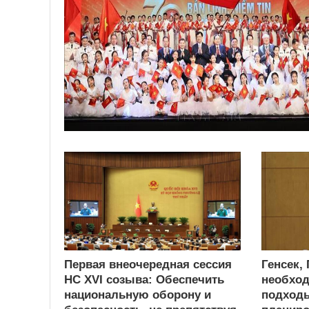
Первая внеочередная сессия
Генсек,
НС XVI созыва: Обеспечить
необход
национальную оборону и
подходы