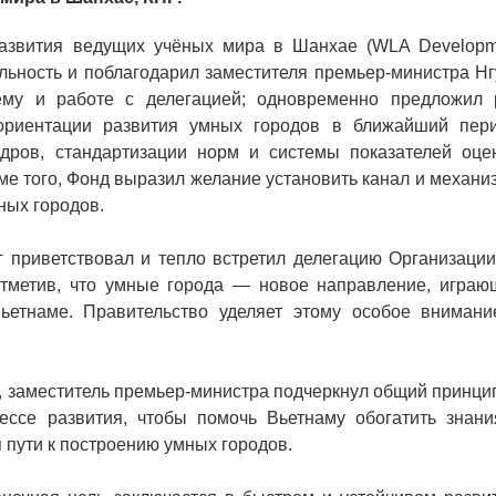
развития ведущих учёных мира в Шанхае (WLA Developm
ельность и поблагодарил заместителя премьер-министра Н
ёму и работе с делегацией; одновременно предложил 
 ориентации развития умных городов в ближайший пери
дров, стандартизации норм и системы показателей оцен
ме того, Фонд выразил желание установить канал и механ
ных городов.
 приветствовал и тепло встретил делегацию Организации
тметив, что умные города — новое направление, играю
ьетнаме. Правительство уделяет этому особое внимани
и, заместитель премьер-министра подчеркнул общий принц
ссе развития, чтобы помочь Вьетнаму обогатить знани
 пути к построению умных городов.