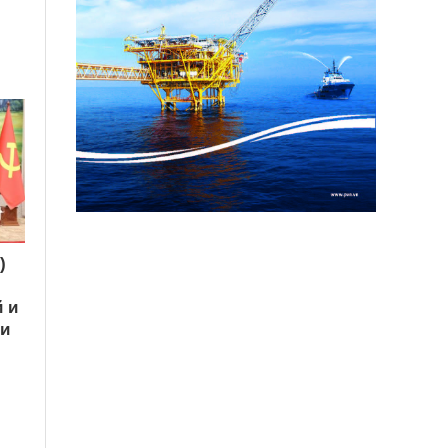
)
 и
ки