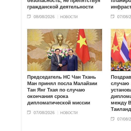
безопасность, не препятствуя
планиро
гражданской деятельности
инфрас
08/08/2026
07/08/
НОВОСТИ
Председатель НС Чан Тхань
Поздрав
Ман принял посла Малайзии
случаю 
Тан Янг Тхая по случаю
установ
окончания срока
диплома
дипломатической миссии
между 
Таилан
07/08/2026
НОВОСТИ
07/08/