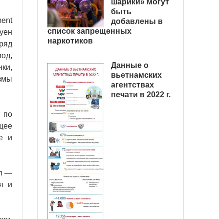
шарики» могут
быть
ent
добавлены в
список запрещенных
гуен
наркотиков
ряд
од,
Данные о
ки,
вьетнамских
измы
агентствах
печати в 2022 г.
 по
щее
е и
ип —
я и