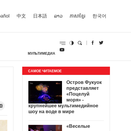
añol
中文
日本語
ລາວ
ភាសាខ្មែរ
한국어
МУЛЬТИМЕДИА
И
САМОЕ ЧИТАЕМОЕ
Остров Фукуок
представляет
«Поцелуй
моря» -
крупнейшее мультимедийное
шоу на воде в мире
«Веселые