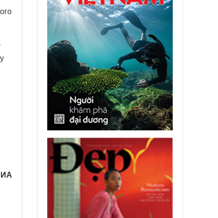
ого
т
у
ВИА