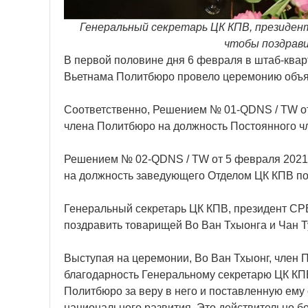
Генеральный секретарь ЦК КПВ, президен
чтобы поздрави
В первой половине дня 6 февраля в штаб-ква
Вьетнама Политбюро провело церемонию объя
Соответственно, Решением № 01-QDNS / TW от
члена Политбюро на должность Постоянного ч
Решением № 02-QDNS / TW от 5 февраля 2021 
на должность заведующего Отделом ЦК КПВ по
Генеральный секретарь ЦК КПВ, президент СРВ
поздравить товарищей Во Ван Тхыонга и Чан Т
Выступая на церемонии, Во Ван Тхыонг, член 
благодарность Генеральному секретарю ЦК КПВ
Политбюро за веру в него и поставленную ему
национального развития. Это действительно б