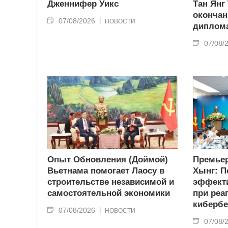
Дженнифер Уикс
Тан Янг
окончан
07/08/2026
НОВОСТИ
диплома
07/08/
Опыт Обновления (Доймой)
Премьер
Вьетнама помогает Лаосу в
Хынг: П
строительстве независимой и
эффекти
самостоятельной экономики
при реа
кибербе
07/08/2026
НОВОСТИ
07/08/