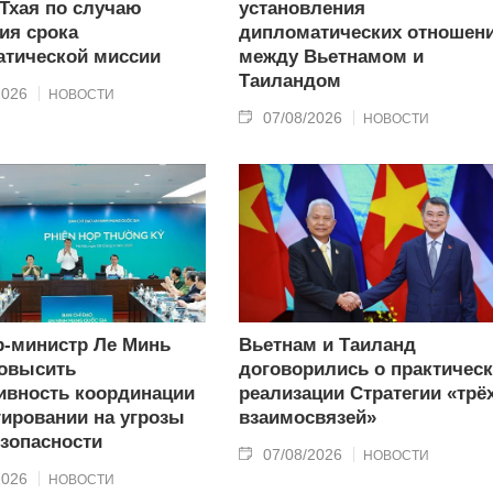
 Тхая по случаю
установления
ия срока
дипломатических отношен
тической миссии
между Вьетнамом и
Таиландом
2026
НОВОСТИ
07/08/2026
НОВОСТИ
-министр Ле Минь
Вьетнам и Таиланд
овысить
договорились о практичес
вность координации
реализации Стратегии «трё
гировании на угрозы
взаимосвязей»
зопасности
07/08/2026
НОВОСТИ
2026
НОВОСТИ