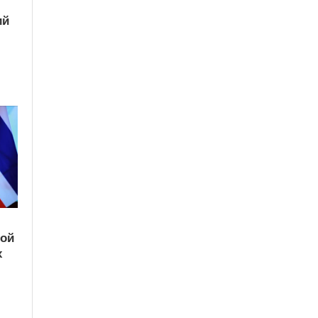
ий
кой
х