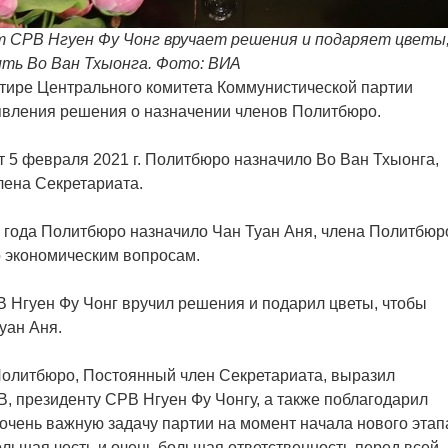
т СРВ Нгуен Фу Чонг вручает решения и подаряет цветы
ть Во Ван Тхыонга. Фото: ВИА
ртире Центрального комитета Коммунистической партии
вления решения о назначении членов Политбюро.
 5 февраля 2021 г. Политбюро назначило Во Ван Тхыонга,
лена Секретариата.
года Политбюро назначило Чан Туан Аня, члена Политбюр
 экономическим вопросам.
 Нгуен Фу Чонг вручил решения и подарил цветы, чтобы
уан Аня.
Политбюро, Постоянный член Секретариата, выразил
, президенту СРВ Нгуен Фу Чонгу, а также поблагодарил
 очень важную задачу партии на момент начала нового этап
ольшая честь и очень большая ответственность перед всей