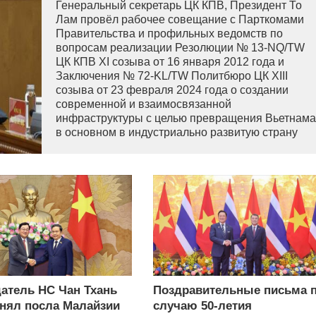
Генеральный секретарь ЦК КПВ, Президент То
Лам провёл рабочее совещание с Парткомами
Правительства и профильных ведомств по
вопросам реализации Резолюции № 13-NQ/TW
ЦК КПВ XI созыва от 16 января 2012 года и
Заключения № 72-KL/TW Политбюро ЦК XIII
созыва от 23 февраля 2024 года о создании
современной и взаимосвязанной
инфраструктуры с целью превращения Вьетнама
в основном в индустриально развитую страну
современного типа.
атель НС Чан Тхань
Поздравительные письма 
нял посла Малайзии
случаю 50-летия