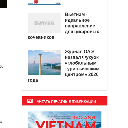
,
Вьетнам -
идеальное
направление
для цифровых
кочевников
Журнал ОАЭ
назвал Фукуок
«глобальным
о,
туристическим
центром» 2026
года
ЧИТАТЬ ПЕЧАТНЫЕ ПУБЛИКАЦИИ
а