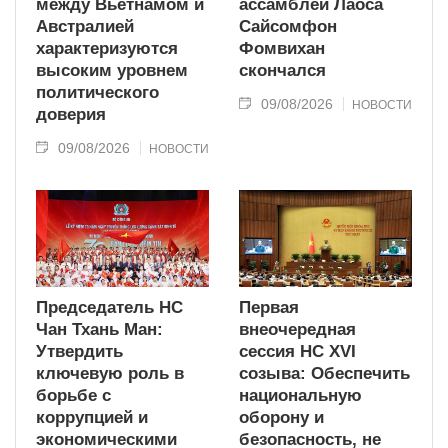
между Вьетнамом и
ассамблеи Лаоса
Австралией
Сайсомфон
характеризуются
Фомвихан
высоким уровнем
скончался
политического
09/08/2026
НОВОСТИ
доверия
09/08/2026
НОВОСТИ
Председатель НС
Первая
Чан Тхань Ман:
внеочередная
Утвердить
сессия НС XVI
ключевую роль в
созыва: Обеспечить
борьбе с
национальную
коррупцией и
оборону и
экономическими
безопасность, не