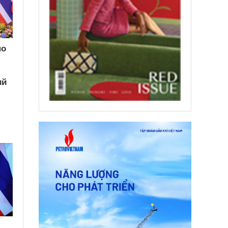
по
ий