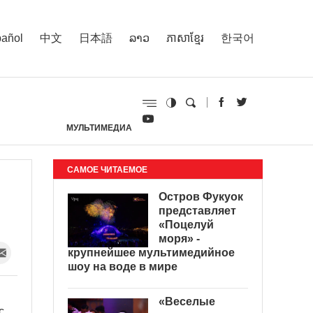
añol
中文
日本語
ລາວ
ភាសាខ្មែរ
한국어
МУЛЬТИМЕДИА
И
САМОЕ ЧИТАЕМОЕ
Остров Фукуок
представляет
«Поцелуй
моря» -
крупнейшее мультимедийное
шоу на воде в мире
«Веселые
с