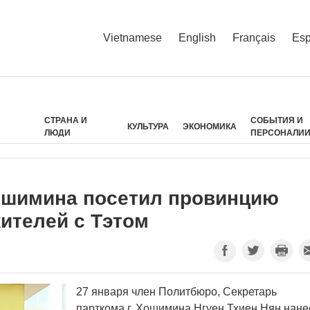
Vietnamese
English
Français
Esp
СТРАНА И
СОБЫТИЯ И
КУЛЬТУРА
ЭКОНОМИКА
ЛЮДИ
ПЕРСОНАЛИ
Хошимина посетил провинцию
ителей с Тэтом
27 января член Политбюро, Секретарь
парткома г. Хошимина Нгуен Тхиен Нян нане