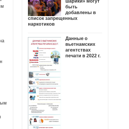
шарики» могут
ым
быть
добавлены в
список запрещенных
наркотиков
Данные о
на
вьетнамских
агентствах
печати в 2022 г.
н
вым
я