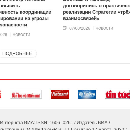
овысить
договорились о практичес
вность координации
реализации Стратегии «трё
гировании на угрозы
взаимосвязей»
зопасности
07/08/2026
НОВОСТИ
2026
НОВОСТИ
ПОДРОБНЕЕ
Интернета ВИА: ISSN: 1606- 0261 / Издатель ВИА /
егистрации СМИ № 137/GP-BTTTT выдано 17 марта, 2022 г.