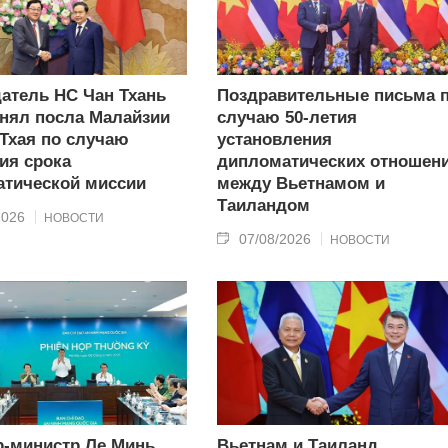
атель НС Чан Тхань
Поздравительные письма 
нял посла Малайзии
случаю 50-летия
 Тхая по случаю
установления
ия срока
дипломатических отношен
тической миссии
между Вьетнамом и
Таиландом
2026
НОВОСТИ
07/08/2026
НОВОСТИ
-министр Ле Минь
Вьетнам и Таиланд