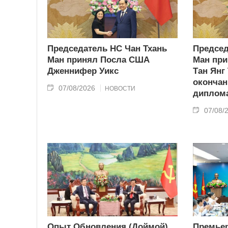
Председатель НС Чан Тхань
Председ
Ман принял Посла США
Ман при
Дженнифер Уикс
Тан Янг
окончан
07/08/2026
НОВОСТИ
диплома
07/08/
Опыт Обновления (Доймой)
Премьер