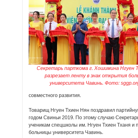
Секретарь парткома г. Хошимина Нгуен 
разрезает ленту в знак открытия бол
университета Чавинь. Фото: sggp.or
совместного развития.
Товарищ Нгуен Тхиен Нян поздравил партийну
годом Свиньи 2019. По этому случаю Секретарь
ученикам спецшколы им. Нгуен Тхиен Тханя и п
больницы университета Чавинь.