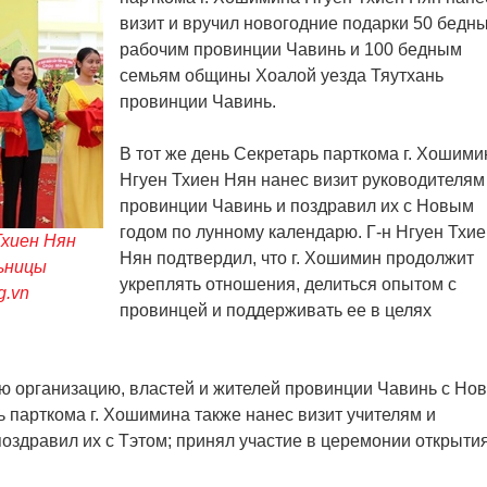
визит и вручил новогодние подарки 50 бедн
рабочим провинции Чавинь и 100 бедным
семьям общины Хоалой уезда Тяутхань
провинции Чавинь.
В тот же день Секретарь парткома г. Хошими
Нгуен Тхиен Нян нанес визит руководителям
провинции Чавинь и поздравил их с Новым
годом по лунному календарю. Г-н Нгуен Тхие
Тхиен Нян
Нян подтвердил, что г. Хошимин продолжит
ьницы
укреплять отношения, делиться опытом с
g.vn
провинцей и поддерживать ее в целях
ю организацию, властей и жителей провинции Чавинь с Но
 парткома г. Хошимина также нанес визит учителям и
оздравил их с Тэтом; принял участие в церемонии открыти