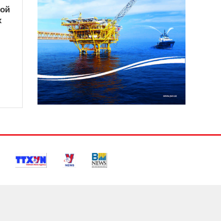
кой
х