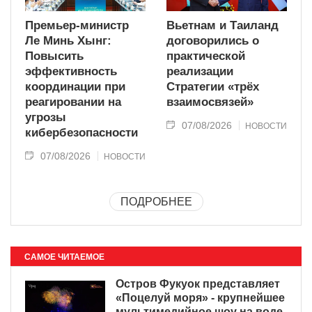
Премьер-министр
Вьетнам и Таиланд
Ле Минь Хынг:
договорились о
Повысить
практической
эффективность
реализации
координации при
Стратегии «трёх
реагировании на
взаимосвязей»
угрозы
07/08/2026
НОВОСТИ
кибербезопасности
07/08/2026
НОВОСТИ
ПОДРОБНЕЕ
САМОЕ ЧИТАЕМОЕ
Остров Фукуок представляет
«Поцелуй моря» - крупнейшее
мультимедийное шоу на воде