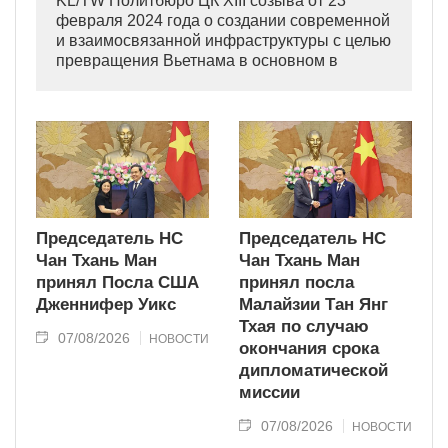
KL/TW Политбюро ЦК XIII созыва от 23
февраля 2024 года о создании современной
и взаимосвязанной инфраструктуры с целью
превращения Вьетнама в основном в
индустриально развитую страну
современного типа.
Председатель НС
Председатель НС
Чан Тхань Ман
Чан Тхань Ман
принял Посла США
принял посла
Дженнифер Уикс
Малайзии Тан Янг
Тхая по случаю
07/08/2026
НОВОСТИ
окончания срока
дипломатической
миссии
07/08/2026
НОВОСТИ