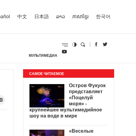
añol
中文
日本語
ລາວ
ភាសាខ្មែរ
한국어
МУЛЬТИМЕДИА
И
САМОЕ ЧИТАЕМОЕ
Остров Фукуок
представляет
«Поцелуй
моря» -
крупнейшее мультимедийное
шоу на воде в мире
«Веселые