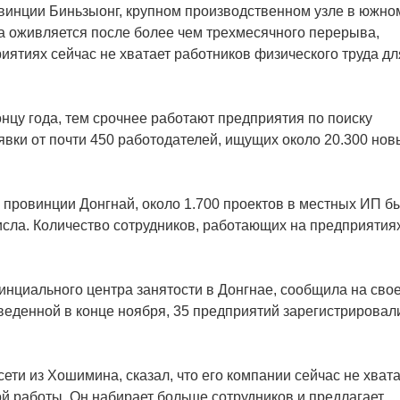
винции Биньзыонг, крупном производственном узле в южно
ва оживляется после более чем трехмесячного перерыва,
иятиях сейчас не хватает работников физического труда дл
онцу года, тем срочнее работают предприятия по поиску
аявки от почти 450 работодателей, ищущих около 20.300 нов
провинции Донгнай, около 1.700 проектов в местных ИП б
исла. Количество сотрудников, работающих на предприятиях
инциального центра занятости в Донгнае, сообщила на сво
веденной в конце ноября, 35 предприятий зарегистрировал
 сети из Хошимина, сказал, что его компании сейчас не хват
й работы. Он набирает больше сотрудников и предлагает