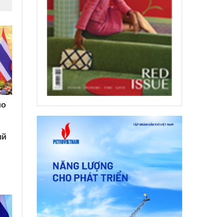
по
ий