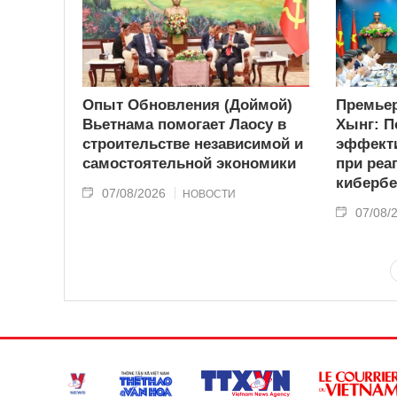
Опыт Обновления (Доймой)
Премьер
Вьетнама помогает Лаосу в
Хынг: П
строительстве независимой и
эффекти
самостоятельной экономики
при реа
кибербе
07/08/2026
НОВОСТИ
07/08/