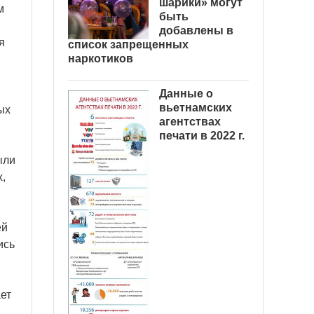
шарики» могут
м
быть
добавлены в
я
список запрещенных
наркотиков
Данные о
вьетнамских
ых
агентствах
печати в 2022 г.
ыли
,
ей
ись
ает