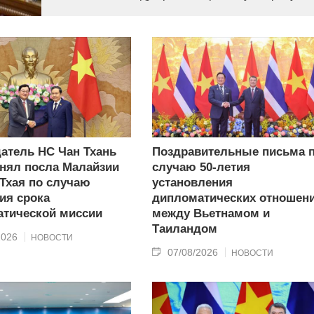
современного типа.
атель НС Чан Тхань
Поздравительные письма 
нял посла Малайзии
случаю 50-летия
 Тхая по случаю
установления
ия срока
дипломатических отношен
тической миссии
между Вьетнамом и
Таиландом
2026
НОВОСТИ
07/08/2026
НОВОСТИ