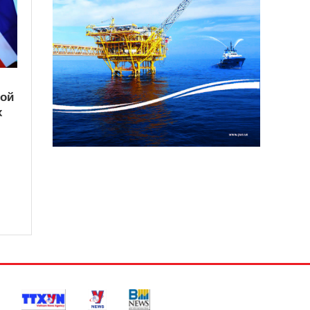
кой
х