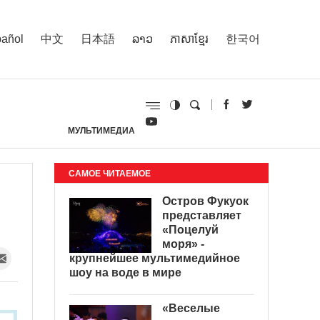
añol
中文
日本語
ລາວ
ភាសាខ្មែរ
한국어
МУЛЬТИМЕДИА
И
САМОЕ ЧИТАЕМОЕ
Остров Фукуок
представляет
«Поцелуй
моря» -
крупнейшее мультимедийное
шоу на воде в мире
«Веселые