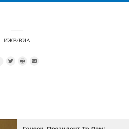
ИЖВ/ВИА
Генсек, Президент То Лам: