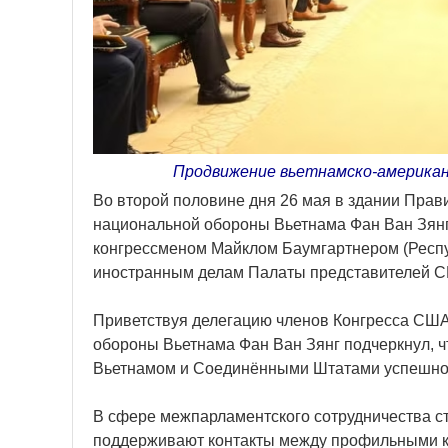
Продвижение вьетнамско-американс
Во второй половине дня 26 мая в здании Прав
национальной обороны Вьетнама Фан Ван Зянг
конгрессменом Майклом Баумгартнером (Респуб
иностранным делам Палаты представителей СШ
Приветствуя делегацию членов Конгресса США
обороны Вьетнама Фан Ван Зянг подчеркнул, ч
Вьетнамом и Соединёнными Штатами успешно и
В сфере межпарламентского сотрудничества с
поддерживают контакты между профильными к