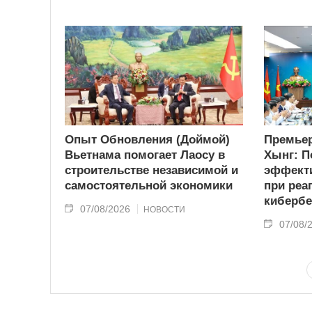
Опыт Обновления (Доймой)
Премьер
Вьетнама помогает Лаосу в
Хынг: П
строительстве независимой и
эффекти
самостоятельной экономики
при реа
кибербе
07/08/2026
НОВОСТИ
07/08/