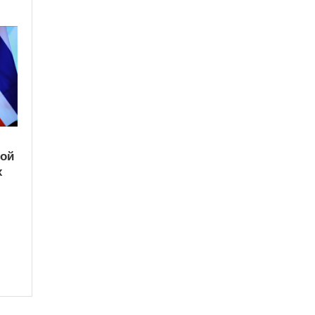
кой
х