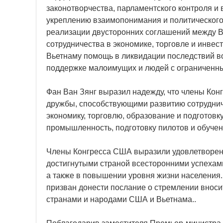
законотворчества, парламентского контроля и 
укреплению взаимопонимания и политического
реализации двусторонних соглашений между В
сотрудничества в экономике, торговле и инве
Вьетнаму помощь в ликвидации последствий во
поддержке малоимущих и людей с ограниченн
Фан Ван Зянг выразил надежду, что члены Кон
дружбы, способствующими развитию сотруднич
экономику, торговлю, образование и подготовк
промышленность, подготовку пилотов и обуче
Члены Конгресса США выразили удовлетворени
достигнутыми страной всесторонними успехами
а также в повышении уровня жизни населения.
призван донести послание о стремлении вноси
странами и народами США и Вьетнама..