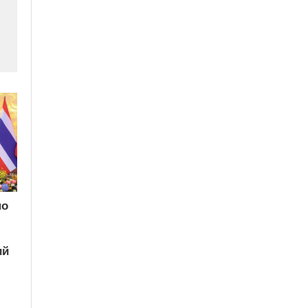
по
ий