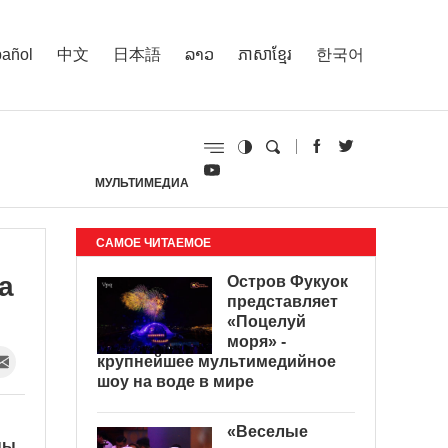
añol
中文
日本語
ລາວ
ភាសាខ្មែរ
한국어
МУЛЬТИМЕДИА
И
САМОЕ ЧИТАЕМОЕ
а
Остров Фукуок
представляет
«Поцелуй
моря» -
крупнейшее мультимедийное
шоу на воде в мире
«Веселые
ны,