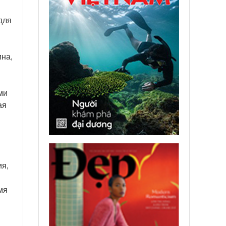
для
ина,
ми
ая
ия,
мя