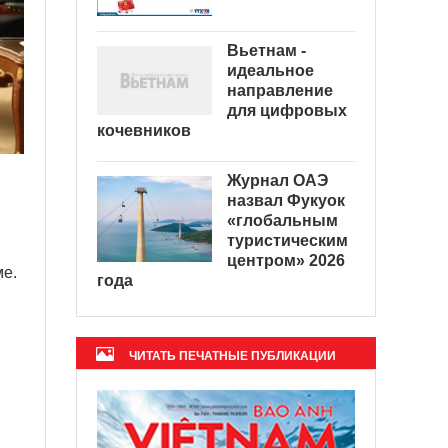
Вьетнам -
идеальное
направление
для цифровых
кочевников
Журнал ОАЭ
назвал Фукуок
«глобальным
туристическим
центром» 2026
ме.
года
ЧИТАТЬ ПЕЧАТНЫЕ ПУБЛИКАЦИИ