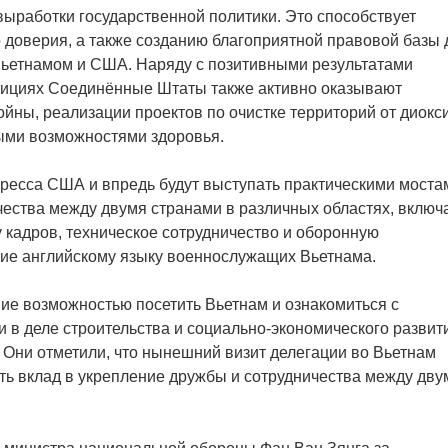
выработки государственной политики. Это способствует
 доверия, а также созданию благоприятной правовой базы 
ьетнамом и США. Наряду с позитивными результатами
стициях Соединённые Штаты также активно оказывают
йны, реализации проектов по очистке территорий от диокс
ыми возможностями здоровья.
гресса США и впредь будут выступать практическими моста
ества между двумя странами в различных областях, включ
у кадров, техническое сотрудничество и оборонную
ние английскому языку военнослужащих Вьетнама.
е возможностью посетить Вьетнам и ознакомиться с
 в деле строительства и социально-экономического развит
 Они отметили, что нынешний визит делегации во Вьетнам
ть вклад в укрепление дружбы и сотрудничества между дву