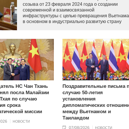
созыва от 23 февраля 2024 года о создании
современной и взаимосвязанной
инфраструктуры с целью превращения Вьетнама
в основном в индустриально развитую страну
современного типа.
атель НС Чан Тхань
Поздравительные письма 
нял посла Малайзии
случаю 50-летия
 Тхая по случаю
установления
ия срока
дипломатических отношен
тической миссии
между Вьетнамом и
Таиландом
2026
НОВОСТИ
07/08/2026
НОВОСТИ