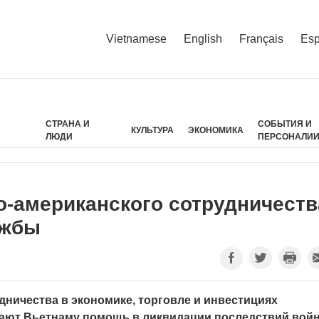
Vietnamese
English
Français
Esp
СТРАНА И
СОБЫТИЯ И
КУЛЬТУРА
ЭКОНОМИКА
ЛЮДИ
ПЕРСОНАЛИ
-американского сотрудничеств
ужбы
ничества в экономике, торговле и инвестициях
ают Вьетнаму помощь в ликвидации последствий вой