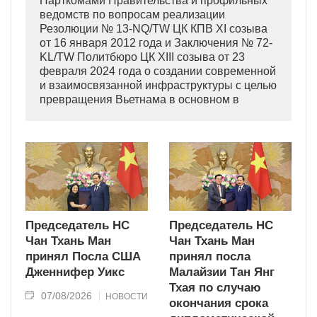
Парткомами Правительства и профильных
ведомств по вопросам реализации
Резолюции № 13-NQ/TW ЦК КПВ XI созыва
от 16 января 2012 года и Заключения № 72-
KL/TW Политбюро ЦК XIII созыва от 23
февраля 2024 года о создании современной
и взаимосвязанной инфраструктуры с целью
превращения Вьетнама в основном в
индустриально развитую страну
современного типа.
Председатель НС
Председатель НС
Чан Тхань Ман
Чан Тхань Ман
принял Посла США
принял посла
Дженнифер Уикс
Малайзии Тан Янг
Тхая по случаю
07/08/2026
НОВОСТИ
окончания срока